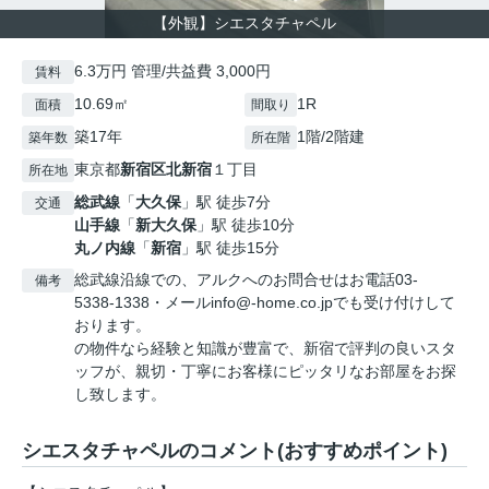
【外観】シエスタチャペル
6.3万円 管理/共益費 3,000円
賃料
10.69㎡
1R
面積
間取り
築17年
1階/2階建
築年数
所在階
東京都
新宿区
北新宿
１丁目
所在地
総武線
「
大久保
」駅 徒歩7分
交通
山手線
「
新大久保
」駅 徒歩10分
丸ノ内線
「
新宿
」駅 徒歩15分
総武線沿線での、アルクへのお問合せはお電話03-
備考
5338-1338・メールinfo@-home.co.jpでも受け付けして
おります。
の物件なら経験と知識が豊富で、新宿で評判の良いスタ
ッフが、親切・丁寧にお客様にピッタリなお部屋をお探
し致します。
シエスタチャペルのコメント(おすすめポイント)