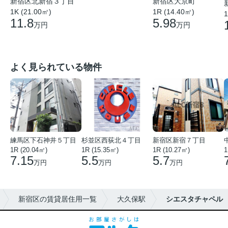
新宿区北新宿３丁目
新宿区大京町
1K (21.00㎡)
1R (14.40㎡)
1
11.8
5.98
万円
万円
よく見られている物件
練馬区下石神井５丁目
杉並区西荻北４丁目
新宿区新宿７丁目
1R (20.04㎡)
1R (15.35㎡)
1R (10.27㎡)
1
7.15
5.5
5.7
万円
万円
万円
新宿区の賃貸居住用一覧
大久保駅
シエスタチャペル