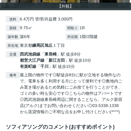
【外観】
6.4万円 管理/共益費 3,000円
賃料
9.75㎡
1R
面積
間取り
築6年
1階/2階建
築年数
所在階
東京都
練馬区
旭丘
１丁目
所在地
西武池袋線
「
東長崎
」駅 徒歩8分
交通
都営大江戸線
「
新江古田
」駅 徒歩10分
有楽町線
「
千川
」駅 徒歩15分
最上階の物件です◎駅徒歩8分に駅が立地する物件なの
備考
で、電車を多く利用する方にとって便利です◎敷地内ご
み置き場があるため気軽にごみ捨てを行うことができ、
ゴミの多い時も安心です◎こちらの物件はアパートです
◎西武池袋線東長崎周辺に関することなら、アルク新宿
店(アルク)までお問い合わせください◎03-5338-1338
から賃貸情報のご不明な点をお申し付けください(*^^*)
ソフィアソングのコメント(おすすめポイント)