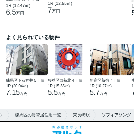
1R (12.55㎡)
1R (12.47㎡)
1
7
6.5
万円
万円
よく見られている物件
練馬区下石神井５丁目
杉並区西荻北４丁目
新宿区新宿７丁目
1R (20.04㎡)
1R (15.35㎡)
1R (10.27㎡)
1
7.15
5.5
5.7
万円
万円
万円
ク
練馬区の賃貸居住用一覧
東長崎駅
ソフィアソング