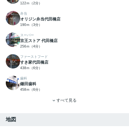
122ｍ（2分）
弁当
オリジン弁当代田橋店
190ｍ（3分）
スーパー
京王ストア 代田橋店
256ｍ（4分）
ファーストフード
すき家代田橋店
438ｍ（6分）
歯科
鎌田歯科
458ｍ（6分）
すべて見る
地図