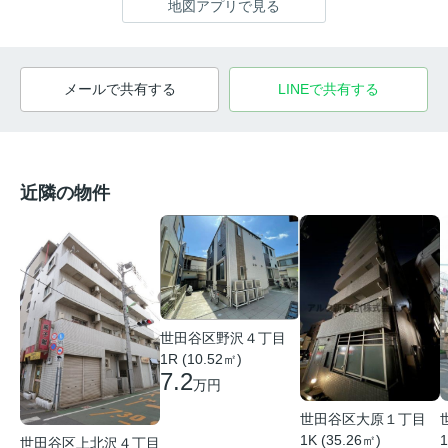
地図アプリで見る
メールで共有する
LINEで共有する
近隣の物件
世田谷区野沢４丁目
1R (10.52㎡)
7.2
万円
世田谷区大原１丁目
1K (35.26㎡)
1
世田谷区上北沢４丁目