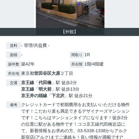
【外観】
- 管理/共益費 -
賃料
-
1R
面積
間取り
築42年
1階/4階建
築年数
所在階
東京都
世田谷区
大原
２丁目
所在地
京王線
「
代田橋
」駅 徒歩2分
交通
京王線
「
明大前
」駅 徒歩13分
京王井の頭線
「
下北沢
」駅 徒歩21分
クレジットカードで初期費用をお支払いいただける物件
備考
です！こだわり派も満足できるデザイナーズマンション
です！こちらはマンションタイプになります！徒歩2分
の位置に駅がある物件です！ココ京王線代田橋近辺に
て、新着情報をお求めの方、03-5338-1338からアルク
新宿店(アルク)までご連絡を！良い情報が満載です(*