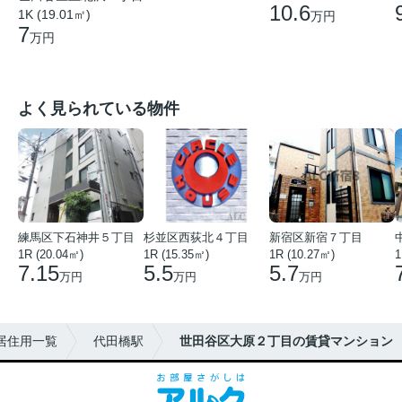
10.6
1K (19.01㎡)
万円
7
万円
よく見られている物件
練馬区下石神井５丁目
杉並区西荻北４丁目
新宿区新宿７丁目
1R (20.04㎡)
1R (15.35㎡)
1R (10.27㎡)
1
7.15
5.5
5.7
万円
万円
万円
居住用一覧
代田橋駅
世田谷区大原２丁目の賃貸マンション