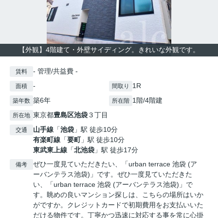
【外観】4階建て・外壁サイディング。きれいな外観です。
- 管理/共益費 -
賃料
-
1R
面積
間取り
築6年
1階/4階建
築年数
所在階
東京都
豊島区
池袋
３丁目
所在地
山手線
「
池袋
」駅 徒歩10分
交通
有楽町線
「
要町
」駅 徒歩10分
東武東上線
「
北池袋
」駅 徒歩17分
ぜひ一度見ていただきたい、「urban terrace 池袋 (ア
備考
ーバンテラス池袋)」です。ぜひ一度見ていただきた
い、「urban terrace 池袋 (アーバンテラス池袋)」で
す。眺めの良いマンション探しは、こちらの場所はいか
がですか。クレジットカードで初期費用をお支払いいた
だける物件です。丁寧かつ迅速に対応する事を常に心掛