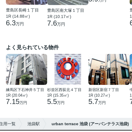
豊島区長崎１丁目
豊島区南大塚１丁目
1R (14.88㎡)
1
1R (10.17㎡)
6.3
7.6
万円
万円
よく見られている物件
練馬区下石神井５丁目
杉並区西荻北４丁目
新宿区新宿７丁目
1R (20.04㎡)
1R (15.35㎡)
1R (10.27㎡)
1
7.15
5.5
5.7
万円
万円
万円
住用一覧
池袋駅
urban terrace 池袋 (アーバンテラス池袋)