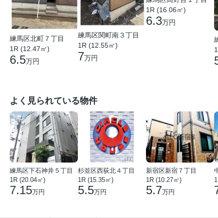
1R (16.06㎡)
6.3
万円
練馬区関町南３丁目
練馬区北町７丁目
1R (12.55㎡)
1R (12.47㎡)
1
7
6.5
万円
万円
よく見られている物件
練馬区下石神井５丁目
杉並区西荻北４丁目
新宿区新宿７丁目
1R (20.04㎡)
1R (15.35㎡)
1R (10.27㎡)
1
7.15
5.5
5.7
万円
万円
万円