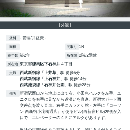
【外観】
- 管理/共益費 -
賃料
-
1R
面積
間取り
築2年
2階/2階建
築年数
所在階
東京都
練馬区
下石神井
４丁目
所在地
西武新宿線
「
上井草
」駅 徒歩5分
交通
西武新宿線
「
上石神井
」駅 徒歩14分
西武池袋線
「
石神井公園
」駅 徒歩28分
新宿駅西口から地上に出て右、小田急ハルクを左手、ユ
備考
ニクロを右手に見ながら道沿いを直進。新宿大ガード西
交差点を渡り直進。右手にカラオケ館・左手に『ローソ
ン 西新宿小滝橋通店』があるビル(西新宿ビル)左側が入
口で、エレベーターの４Ｆにアルクがあります。
当社の掲載物件をご覧頂きまして、誠にありがとうござ