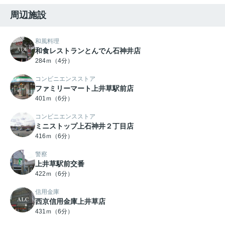
周辺施設
和風料理
和食レストランとんでん石神井店
284ｍ（4分）
コンビニエンスストア
ファミリーマート上井草駅前店
401ｍ（6分）
コンビニエンスストア
ミニストップ上石神井２丁目店
416ｍ（6分）
警察
上井草駅前交番
422ｍ（6分）
信用金庫
西京信用金庫上井草店
431ｍ（6分）