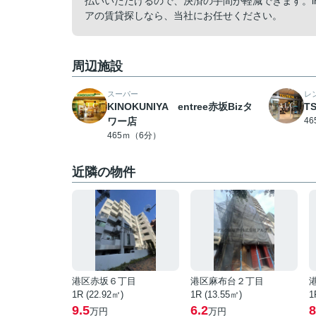
払いいただけるので、決済の手間が軽減できます。info
アの賃貸探しなら、当社にお任せください。
周辺施設
スーパー
レ
KINOKUNIYA entree赤坂Bizタ
T
ワー店
4
465ｍ（6分）
近隣の物件
港区赤坂６丁目
港区麻布台２丁目
1R (22.92㎡)
1R (13.55㎡)
1
9.5
6.2
8
万円
万円