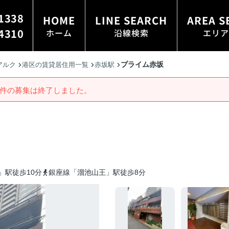
1338
HOME
LINE SEARCH
AREA S
4310
ホーム
沿線検索
エリア
プライム赤坂
アルク
港区の賃貸居住用一覧
赤坂駅
件の募集は終了しました。
」駅徒歩10分
銀座線「溜池山王」駅徒歩8分