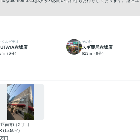
@alc-home.co.jpからのお問い合わせもお待ちしております。港区
ンタルビデオ
その他
SUTAYA赤坂店
スギ薬局赤坂店
65ｍ（6分）
623ｍ（8分）
港区南青山２丁目
R (15.50㎡)
万円