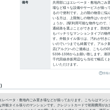
備考
共用部にはエレベータ・敷地内ごみ
場など様々な設備やサービスが揃っ
るので便利です。上の階の物音に悩
いる方は、上階無しの物件はいかが
ょうか。2駅利用可能な物件なので、
通経路を選ぶことができます。防犯
もバッチリなマンションタイプの物
す。外観タイル張りは、汚れが付き
いのでいつまでも綺麗です。アルク
店(アルク)へのご連絡は、こちらの03
5338-1338からお願い致します。港
千代田線赤坂周辺なら当社で幅広く
しいただけます。
情報
)
エレベータ・敷地内ごみ置き場などが揃っております。こちらはマンシ
な外観タイル張りのマンションです。クレジットカードで初期費用がお