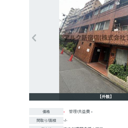
【外観】
-
管理/共益費
-
価格
-/-
間取り/面積