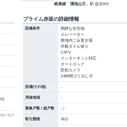
銀座線
「
溜池山王
」駅 徒歩8分
プライム赤坂の詳細情報
設備条件
閑静な住宅地
エレベーター
敷地内ごみ置き場
外観タイル張り
CATV
インターネット対応
オートロック
防犯カメラ
24時間ゴミ出し可
設備(その他)
-
用途地域
-
0分
募集戸数 / 総戸数
- / -
情報の見方
取引態様
仲介