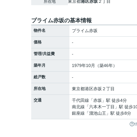
東京都
港区
赤坂
２丁目
所在地
プライム赤坂の基本情報
物件名
プライム赤坂
価格
-
管理/共益費
-
築年月
1979年10月（築46年）
総戸数
-
所在地
東京都
港区
赤坂
２丁目
交通
千代田線
「
赤坂
」駅 徒歩4分
南北線
「
六本木一丁目
」駅 徒歩1
銀座線
「
溜池山王
」駅 徒歩8分