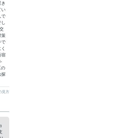
置き
てい
んで
でし
交
対策
件で
にく
新宿
-
区の
お探
の見方
ョ
支