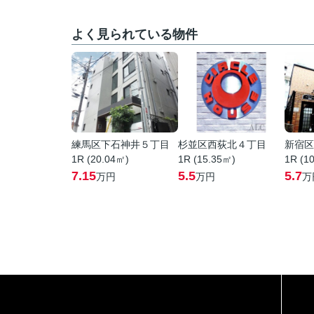
よく見られている物件
練馬区下石神井５丁目
杉並区西荻北４丁目
新宿区
1R (20.04㎡)
1R (15.35㎡)
1R (1
7.15
5.5
5.7
万円
万円
万