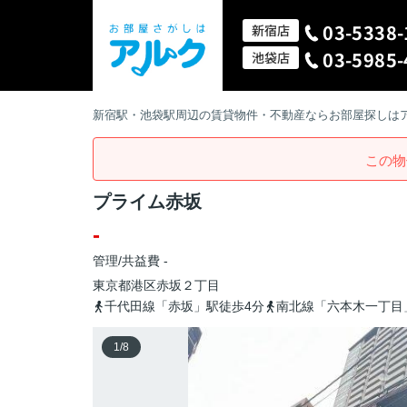
03-5338-
新宿店
03-5985-
池袋店
新宿駅・池袋駅周辺の賃貸物件・不動産ならお部屋探しは
この物
プライム赤坂
-
管理/共益費 -
東京都
港区
赤坂
２丁目
千代田線「赤坂」駅徒歩4分
南北線「六本木一丁目
1
/
8