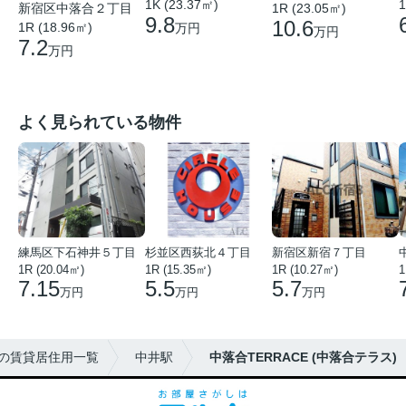
1K (23.37㎡)
1
1R (23.05㎡)
新宿区中落合２丁目
9.8
10.6
1R (18.96㎡)
万円
万円
7.2
万円
よく見られている物件
練馬区下石神井５丁目
杉並区西荻北４丁目
新宿区新宿７丁目
1R (20.04㎡)
1R (15.35㎡)
1R (10.27㎡)
1
7.15
5.5
5.7
万円
万円
万円
の賃貸居住用一覧
中井駅
中落合TERRACE (中落合テラス)