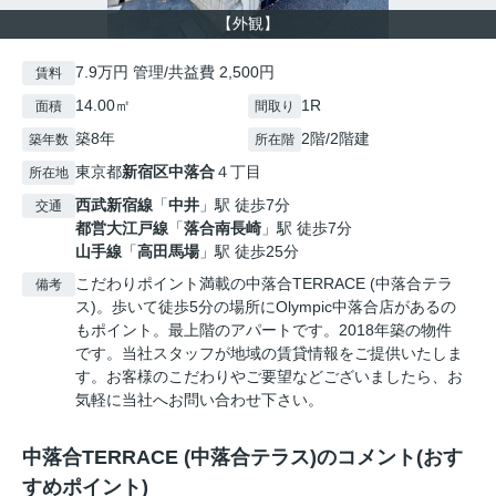
【外観】
7.9万円 管理/共益費 2,500円
賃料
14.00㎡
1R
面積
間取り
築8年
2階/2階建
築年数
所在階
東京都
新宿区
中落合
４丁目
所在地
西武新宿線
「
中井
」駅 徒歩7分
交通
都営大江戸線
「
落合南長崎
」駅 徒歩7分
山手線
「
高田馬場
」駅 徒歩25分
こだわりポイント満載の中落合TERRACE (中落合テラ
備考
ス)。歩いて徒歩5分の場所にOlympic中落合店があるの
もポイント。最上階のアパートです。2018年築の物件
です。当社スタッフが地域の賃貸情報をご提供いたしま
す。お客様のこだわりやご要望などございましたら、お
気軽に当社へお問い合わせ下さい。
中落合TERRACE (中落合テラス)のコメント(おす
すめポイント)