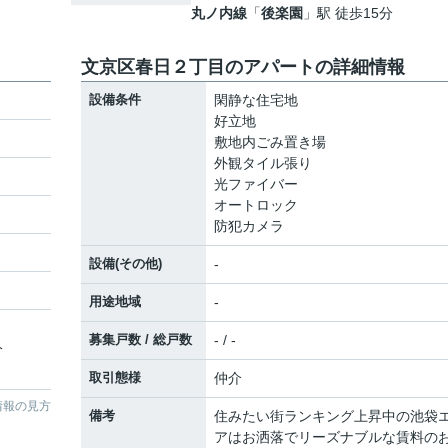
丸ノ内線
「
後楽園
」駅 徒歩15分
文京区春日２丁目のアパートの詳細情報
設備条件
閑静な住宅地
好立地
敷地内ごみ置き場
外観タイル張り
光ファイバー
オートロック
防犯カメラ
設備(その他)
-
用途地域
-
募集戸数 / 総戸数
- / -
分
取引態様
仲介
情報の見方
備考
住みたい街ランキング上昇中の池袋
アはお洒落でリーズナブルな賃料の