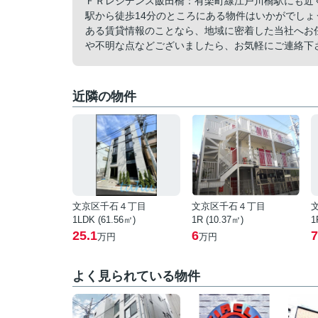
ＦＲレジデンス飯田橋：有楽町線江戸川橋駅にも近
駅から徒歩14分のところにある物件はいかがでし
ある賃貸情報のことなら、地域に密着した当社へお
や不明な点などございましたら、お気軽にご連絡下
近隣の物件
文京区千石４丁目
文京区千石４丁目
1LDK (61.56㎡)
1R (10.37㎡)
1
25.1
6
7
万円
万円
よく見られている物件