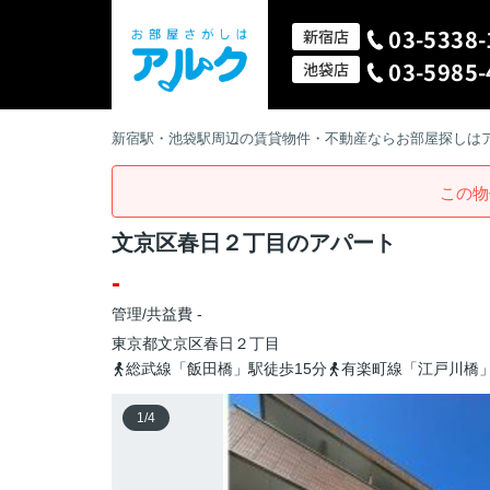
03-5338-
新宿店
03-5985-
池袋店
新宿駅・池袋駅周辺の賃貸物件・不動産ならお部屋探しは
この物
文京区春日２丁目のアパート
-
管理/共益費 -
東京都
文京区
春日
２丁目
総武線「飯田橋」駅徒歩15分
有楽町線「江戸川橋」
1
/
4