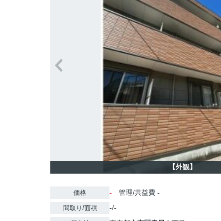
【外観】
-
管理/共益費
-
価格
-/-
間取り/面積