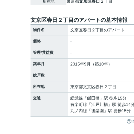
東京都
文京区
春日
２丁目
所在地
文京区春日２丁目のアパートの基本情報
物件名
文京区春日２丁目のアパート
価格
-
管理/共益費
-
築年月
2015年9月（築10年）
総戸数
-
所在地
東京都
文京区
春日
２丁目
交通
総武線
「
飯田橋
」駅 徒歩15分
有楽町線
「
江戸川橋
」駅 徒歩14
丸ノ内線
「
後楽園
」駅 徒歩15分