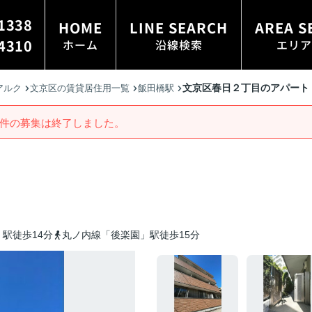
1338
HOME
LINE SEARCH
AREA S
4310
ホーム
沿線検索
エリア
文京区春日２丁目のアパート
アルク
文京区の賃貸居住用一覧
飯田橋駅
件の募集は終了しました。
駅徒歩14分
丸ノ内線「後楽園」駅徒歩15分