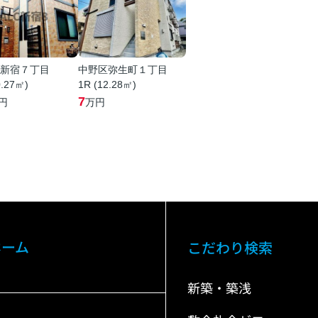
新宿７丁目
中野区弥生町１丁目
0.27㎡)
1R (12.28㎡)
7
円
万円
ホーム
こだわり検索
新築・築浅