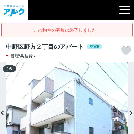
この物件の募集は終了しました。
中野区野方２丁目のアパート
空室0
-
管理/共益費 -
1
/
8