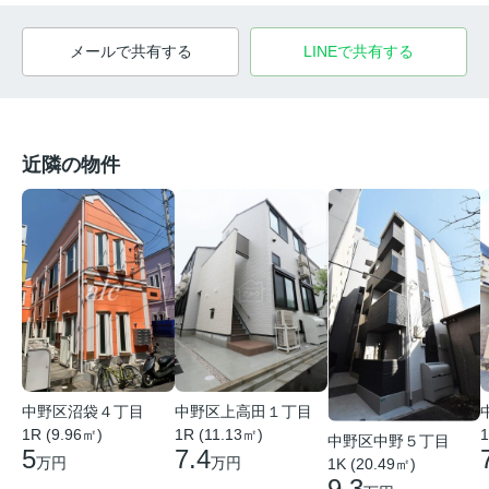
メールで共有する
LINEで共有する
近隣の物件
中野区沼袋４丁目
中野区上高田１丁目
1R (9.96㎡)
1R (11.13㎡)
1
中野区中野５丁目
5
7.4
万円
万円
1K (20.49㎡)
9.3