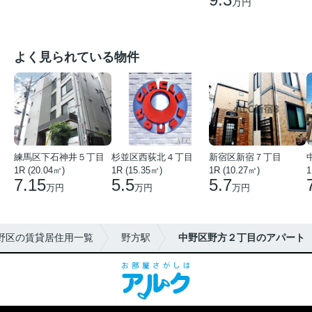
万円
よく見られている物件
練馬区下石神井５丁目
杉並区西荻北４丁目
新宿区新宿７丁目
1R (20.04㎡)
1R (15.35㎡)
1R (10.27㎡)
1
7.15
5.5
5.7
万円
万円
万円
野区の賃貸居住用一覧
野方駅
中野区野方２丁目のアパート