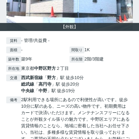
【外観】
- 管理/共益費 -
賃料
-
1K
面積
間取り
築9年
2階/3階建
築年数
所在階
東京都
中野区
野方
２丁目
所在地
西武新宿線
「
野方
」駅 徒歩10分
交通
総武線
「
高円寺
」駅 徒歩20分
中央線
「
中野
」駅 徒歩19分
2駅利用できる場所にあるので利便性が高いです。徒歩
備考
10分に駅のある、ニーズの高い物件です。初期費用は
カードで決済いただけます。メンテナンスフリーになる
ことが外観タイル張りの魅力です。中野区エリアにある
賃貸情報のことなら、地域に密着した当社へお任せ下さ
い。当社は、多種多様な賃貸情報を取り扱っておりま
す。ご要望や不明な点などございましたら、お気軽にご