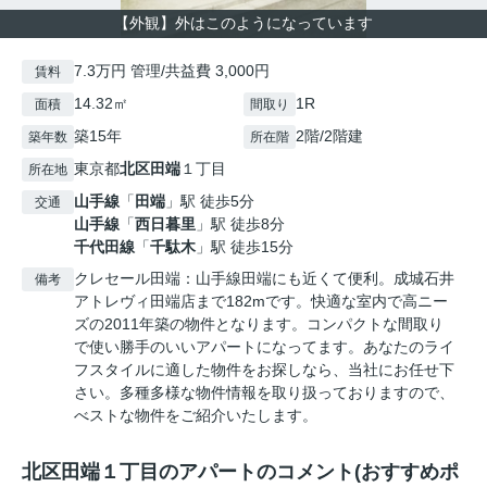
【外観】外はこのようになっています
7.3万円 管理/共益費 3,000円
賃料
14.32㎡
1R
面積
間取り
築15年
2階/2階建
築年数
所在階
東京都
北区
田端
１丁目
所在地
山手線
「
田端
」駅 徒歩5分
交通
山手線
「
西日暮里
」駅 徒歩8分
千代田線
「
千駄木
」駅 徒歩15分
クレセール田端：山手線田端にも近くて便利。成城石井
備考
アトレヴィ田端店まで182mです。快適な室内で高ニー
ズの2011年築の物件となります。コンパクトな間取り
で使い勝手のいいアパートになってます。あなたのライ
フスタイルに適した物件をお探しなら、当社にお任せ下
さい。多種多様な物件情報を取り扱っておりますので、
べストな物件をご紹介いたします。
北区田端１丁目のアパートのコメント(おすすめポ