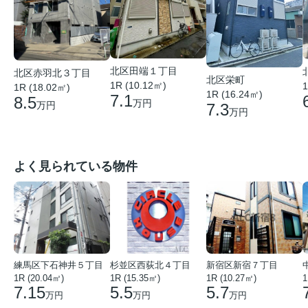
北区田端１丁目
北区赤羽北３丁目
北区栄町
1R (10.12㎡)
1
1R (18.02㎡)
1R (16.24㎡)
7.1
8.5
万円
万円
7.3
万円
よく見られている物件
練馬区下石神井５丁目
杉並区西荻北４丁目
新宿区新宿７丁目
1R (20.04㎡)
1R (15.35㎡)
1R (10.27㎡)
1
7.15
5.5
5.7
万円
万円
万円