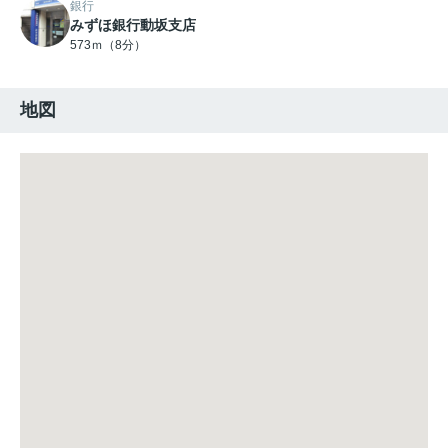
銀行
みずほ銀行動坂支店
573ｍ（8分）
地図