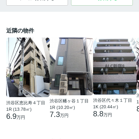
近隣の物件
渋谷区代々木１丁目
渋谷区幡ヶ谷１丁目
1
渋谷区恵比寿４丁目
1K (20.44㎡)
1R (10.20㎡)
1R (13.78㎡)
8.8
7.3
6.9
万円
万円
万円