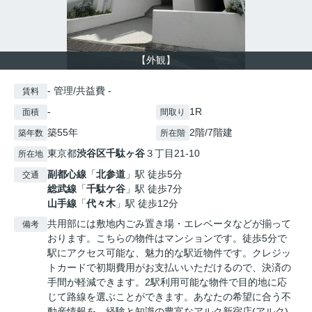
【外観】
- 管理/共益費 -
賃料
-
1R
面積
間取り
築55年
2階/7階建
築年数
所在階
東京都
渋谷区
千駄ヶ谷
３丁目21-10
所在地
副都心線
「
北参道
」駅 徒歩5分
交通
総武線
「
千駄ケ谷
」駅 徒歩7分
山手線
「
代々木
」駅 徒歩12分
共用部には敷地内ごみ置き場・エレベータなどが揃って
備考
おります。こちらの物件はマンションです。徒歩5分で
駅にアクセス可能な、魅力的な駅近物件です。クレジッ
トカードで初期費用がお支払いいただけるので、決済の
手間が軽減できます。2駅利用可能な物件で目的地に応
じて路線を選ぶことができます。あなたの希望に合う不
動産情報を、経験と知識の豊富なアルク新宿店(アルク)