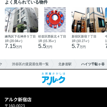
よく見られている物件
練馬区下石神井５丁目
杉並区西荻北４丁目
新宿区新宿７丁目
1R (20.04㎡)
1R (15.35㎡)
1R (10.27㎡)
1
7.15
5.5
5.7
万円
万円
万円
ク
渋谷区の賃貸居住用一覧
北参道駅
ハイツ千駄ヶ谷
アルク新宿店
〒160-0023