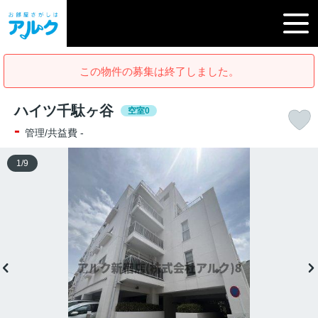
この物件の募集は終了しました。
ハイツ千駄ヶ谷
空室0
-
管理/共益費 -
1
/
9