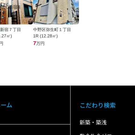
新宿７丁目
中野区弥生町１丁目
0.27㎡)
1R (12.28㎡)
7
円
万円
ホーム
こだわり検索
新築・築浅