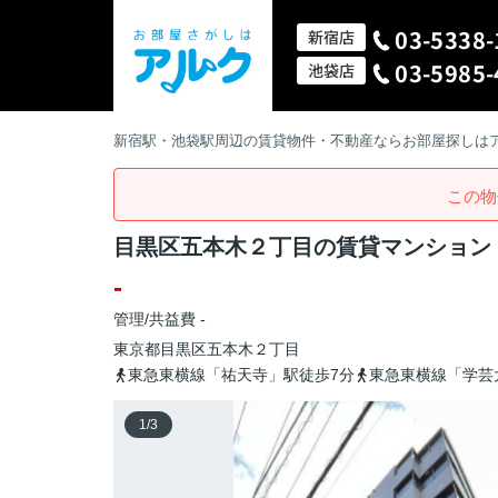
03-5338-
新宿店
03-5985-
池袋店
新宿駅・池袋駅周辺の賃貸物件・不動産ならお部屋探しは
この物
目黒区五本木２丁目の賃貸マンション
-
管理/共益費 -
東京都
目黒区
五本木
２丁目
東急東横線「祐天寺」駅徒歩7分
東急東横線「学芸
1
/
3