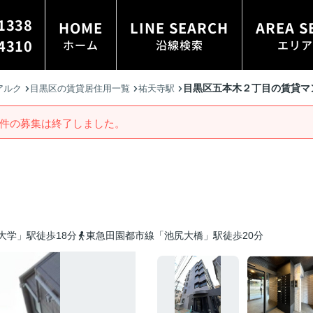
1338
HOME
LINE SEARCH
AREA S
4310
ホーム
沿線検索
エリア
目黒区五本木２丁目の賃貸マ
アルク
目黒区の賃貸居住用一覧
祐天寺駅
件の募集は終了しました。
大学」駅徒歩18分
東急田園都市線「池尻大橋」駅徒歩20分