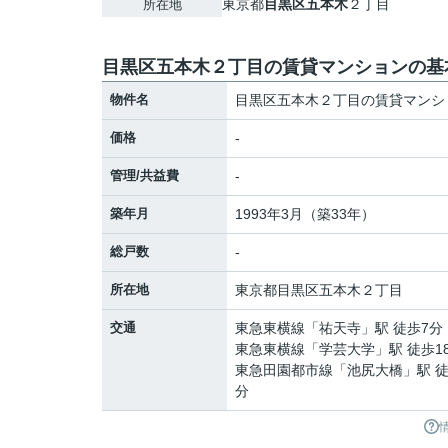
東京都
目黒区
五本木
２丁目
所在地
目黒区五本木２丁目の賃貸マンションの基
物件名
目黒区五本木２丁目の賃貸マンシ
価格
-
管理/共益費
-
築年月
1993年3月（築33年）
総戸数
-
所在地
東京都
目黒区
五本木
２丁目
交通
東急東横線
「
祐天寺
」駅 徒歩7分
東急東横線
「
学芸大学
」駅 徒歩1
東急田園都市線
「
池尻大橋
」駅 徒
分