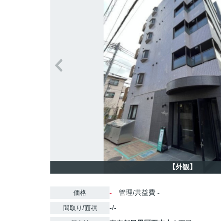
【外観】
-
管理/共益費
-
価格
-/-
間取り/面積