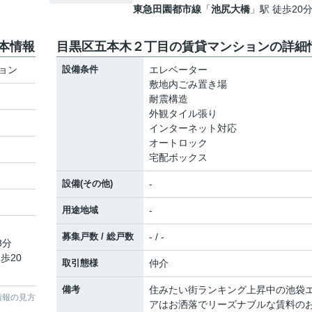
東急田園都市線
「
池尻大橋
」駅 徒歩20
本情報
目黒区五本木２丁目の賃貸マンションの詳細
ョン
設備条件
エレベーター
敷地内ごみ置き場
耐震構造
外観タイル張り
インターネット対応
オートロック
宅配ボックス
設備(その他)
-
用途地域
-
募集戸数 / 総戸数
- / -
8分
歩20
取引態様
仲介
備考
住みたい街ランキング上昇中の池袋
情報の見方
アはお洒落でリーズナブルな賃料の