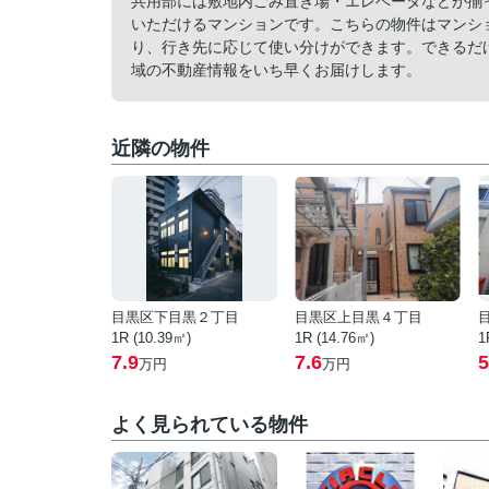
共用部には敷地内ごみ置き場・エレベータなどが揃
いただけるマンションです。こちらの物件はマンシ
り、行き先に応じて使い分けができます。できるだ
域の不動産情報をいち早くお届けします。
近隣の物件
目黒区下目黒２丁目
目黒区上目黒４丁目
1R (10.39㎡)
1R (14.76㎡)
1
7.9
7.6
5
万円
万円
よく見られている物件