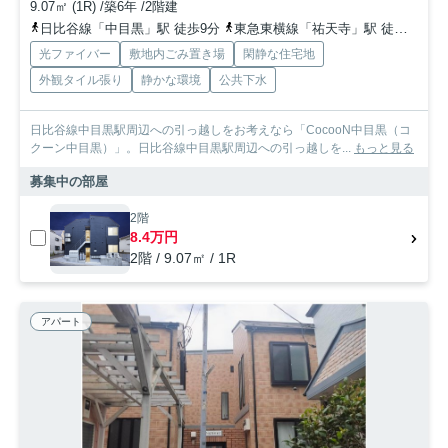
9.07㎡ (1R) /築6年 /2階建
日比谷線「中目黒」駅 徒歩9分
東急東横線「祐天寺」駅 徒歩7分
光ファイバー
敷地内ごみ置き場
閑静な住宅地
外観タイル張り
静かな環境
公共下水
日比谷線中目黒駅周辺への引っ越しをお考えなら「CocooN中目黒（コ
クーン中目黒）」。日比谷線中目黒駅周辺への引っ越しを...
もっと見る
募集中の部屋
2階
8.4万円
2階 / 9.07㎡ / 1R
アパート