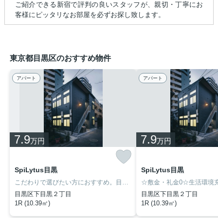
ご紹介できる新宿で評判の良いスタッフが、親切・丁寧にお
客様にピッタリなお部屋を必ずお探し致します。
東京都目黒区のおすすめ物件
アパート
アパート
7.9
7.9
万円
万円
SpiLytus目黒
SpiLytus目黒
こだわりで選びたい方におすすめ。目黒区エリアで住まいをお探しなら「SpiLytus目黒」。ぜひ一度見ていただきたい、「SpiLytus目黒」です。来訪者の顔が確認できる、安心のTVインターホン付きです。インターネットをご利用いただける物件です。当社には、こだわり条件や特集が満載です。目黒区エリアや山手線目黒付近できっと素敵なお部屋が見つかることでしょう。
目黒区下目黒２丁目
目黒区下目黒２丁目
1R (10.39㎡)
1R (10.39㎡)