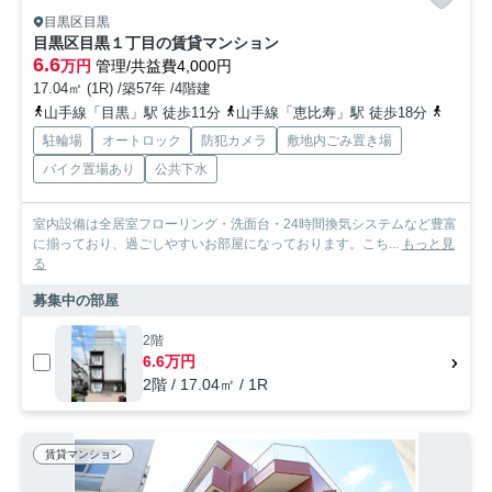
目黒区目黒
目黒区目黒１丁目の賃貸マンション
6.6
万円
管理/共益費4,000円
17.04㎡ (1R) /築57年 /4階建
山手線「目黒」駅 徒歩11分
山手線「恵比寿」駅 徒歩18分
日比谷
駐輪場
オートロック
防犯カメラ
敷地内ごみ置き場
バイク置場あり
公共下水
室内設備は全居室フローリング・洗面台・24時間換気システムなど豊富
に揃っており、過ごしやすいお部屋になっております。こち...
もっと見
る
募集中の部屋
2階
6.6万円
2階 / 17.04㎡ / 1R
賃貸マンション