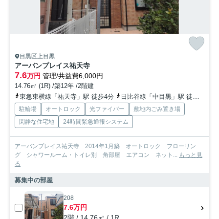
目黒区上目黒
アーバンプレイス祐天寺
7.6
万円
管理/共益費6,000円
14.76㎡ (1R) /築12年 /2階建
東急東横線「祐天寺」駅 徒歩4分
日比谷線「中目黒」駅 徒歩10分
駐輪場
オートロック
光ファイバー
敷地内ごみ置き場
閑静な住宅地
24時間緊急通報システム
アーバンプレイス祐天寺 2014年1月築 オートロック フローリン
グ シャワールーム・トイレ別 角部屋 エアコン ネット...
もっと見
る
募集中の部屋
208
7.6万円
2階 / 14.76㎡ / 1R