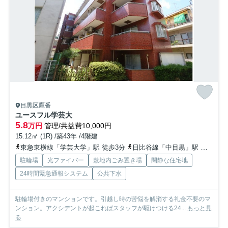
目黒区鷹番
ユースフル学芸大
5.8
万円
管理/共益費10,000円
15.12㎡ (1R) /築43年 /4階建
東急東横線「学芸大学」駅 徒歩3分
日比谷線「中目黒」駅 徒歩28分
駐輪場
光ファイバー
敷地内ごみ置き場
閑静な住宅地
24時間緊急通報システム
公共下水
駐輪場付きのマンションです。引越し時の苦悩を解消する礼金不要のマ
ンション。アクシデントが起こればスタッフが駆けつける24...
もっと見
る