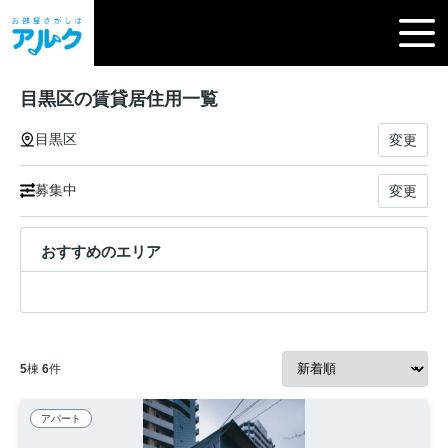
目黒区の賃貸居住用一覧
目黒区
変更
募集中
変更
おすすめのエリア
5
棟
6
件
アパート