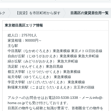
ルク
【賃貸】を市区町村から探す
目黒区の賃貸居住用一覧
東京都目黒区エリア情報
総人口：275701人
家賃相場：90000円～
主な駅
中目黒駅（なかめぐろえき）東急東横線 東京メトロ日比谷線
自由が丘駅（じゆうがおかえき）東急東横線 東急大井町線
緑が丘駅（みどりがおかえき） 東急大井町線
洗足駅（せんぞくえき）東急目黒線
都立大学駅（とりつだいがくえき）東急東横線
祐天寺駅（ゆうてんじえき） 東急東横線
学芸大学駅（がくげいだいがくえき） 東急東横線
駒場東大前駅（こまばとうだいまええき）京王井の頭線
アルクへのお問合せはお電話03-5338-1338・メールinfo@-
home.co.jpでも受け付けしております。
目黒区の物件なら経験と知識が豊富で、首都圏全ての物件を