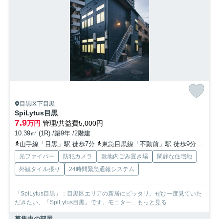
目黒区下目黒
SpiLytus目黒
7.9
万円
管理/共益費5,000円
10.39㎡ (1R) /築9年 /2階建
山手線「目黒」駅 徒歩7分
東急目黒線「不動前」駅 徒歩9分
山手
光ファイバー
防犯カメラ
敷地内ごみ置き場
閑静な住宅地
外観タイル張り
24時間緊急通報システム
「SpiLytus目黒」：目黒区エリアの新居にピッタリ。ぜひ一度見ていた
だきたい、「SpiLytus目黒」です。モニター...
もっと見る
募集中の部屋