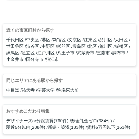
近くの市区町村から探す
千代田区
中央区
港区
新宿区
文京区
江東区
品川区
大田区
世田谷区
渋谷区
中野区
杉並区
豊島区
北区
荒川区
板橋区
練馬区
足立区
江戸川区
八王子市
武蔵野市
三鷹市
調布市
小金井市
国分寺市
狛江市
同じエリアにある駅から探す
中目黒
祐天寺
学芸大学
駒場東大前
おすすめこだわり特集
デザイナーズor分譲賃貸(760件)
敷金礼金ゼロ(384件)
駅近5分以内(288件)
新築・築浅(183件)
賃料6万円以下(163件)