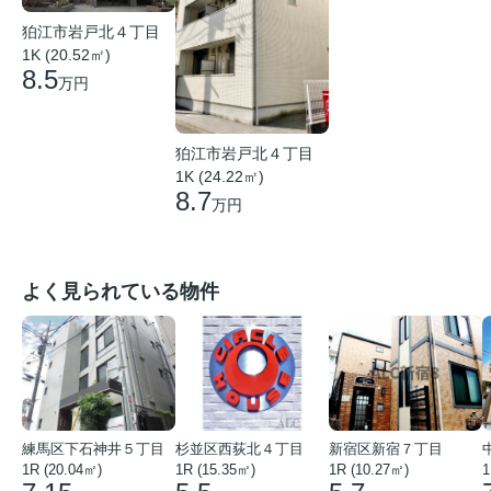
狛江市岩戸北４丁目
1K (20.52㎡)
8.5
万円
狛江市岩戸北４丁目
1K (24.22㎡)
8.7
万円
よく見られている物件
練馬区下石神井５丁目
杉並区西荻北４丁目
新宿区新宿７丁目
1R (20.04㎡)
1R (15.35㎡)
1R (10.27㎡)
1