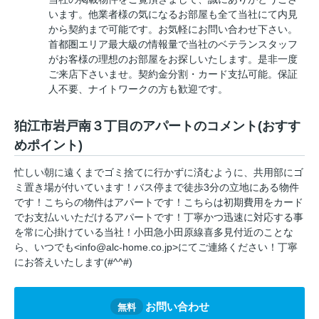
います。他業者様の気になるお部屋も全て当社にて内見
から契約まで可能です。お気軽にお問い合わせ下さい。
首都圏エリア最大級の情報量で当社のベテランスタッフ
がお客様の理想のお部屋をお探しいたします。是非一度
ご来店下さいませ。契約金分割・カード支払可能。保証
人不要、ナイトワークの方も歓迎です。
狛江市岩戸南３丁目のアパートのコメント(おすす
めポイント)
忙しい朝に遠くまでゴミ捨てに行かずに済むように、共用部にゴ
ミ置き場が付いています！バス停まで徒歩3分の立地にある物件
です！こちらの物件はアパートです！こちらは初期費用をカード
でお支払いいただけるアパートです！丁寧かつ迅速に対応する事
を常に心掛けている当社！小田急小田原線喜多見付近のことな
ら、いつでも<info@alc-home.co.jp>にてご連絡ください！丁寧
にお答えいたします(#^^#)
お問い合わせ
無料