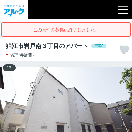
この物件の募集は終了しました。
狛江市岩戸南３丁目のアパート
空室0
-
管理/共益費 -
1
/
3