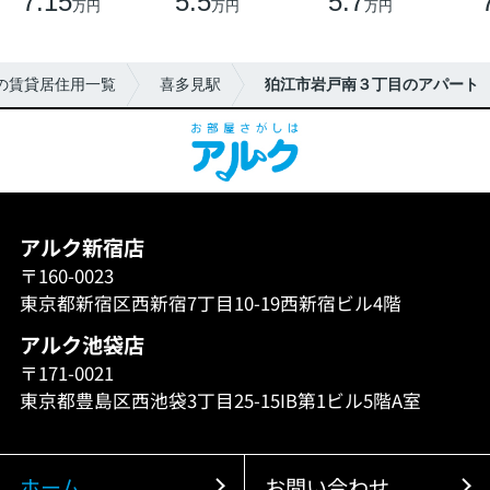
7.15
5.5
5.7
万円
万円
万円
の賃貸居住用一覧
喜多見駅
狛江市岩戸南３丁目のアパート
アルク新宿店
〒160-0023
東京都新宿区西新宿7丁目10-19西新宿ビル4階
アルク池袋店
〒171-0021
東京都豊島区西池袋3丁目25-15IB第1ビル5階A室
ホーム
お問い合わせ