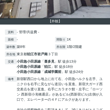
【外観】
- 管理/共益費 -
賃料
-
1K
面積
間取り
築8年
1階/2階建
築年数
所在階
東京都
狛江市
岩戸南
３丁目
所在地
小田急小田原線
「
喜多見
」駅 徒歩13分
交通
小田急小田原線
「
狛江
」駅 徒歩18分
小田急小田原線
「
成城学園前
」駅 徒歩24分
新宿駅西口から地上に出て右、小田急ハルクを左手、ユ
備考
ニクロを右手に見ながら道沿いを直進。新宿大ガード西
交差点を渡り直進。右手にカラオケ館・左手に『ローソ
ン 西新宿小滝橋通店』があるビル(西新宿ビル)左側が入
口で、エレベーターの４Ｆにアルクがあります。
当社の掲載物件をご覧頂きまして、誠にありがとうござ