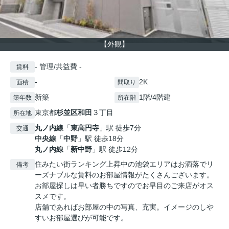
【外観】
- 管理/共益費 -
賃料
-
2K
面積
間取り
新築
1階/4階建
築年数
所在階
東京都
杉並区
和田
３丁目
所在地
丸ノ内線
「
東高円寺
」駅 徒歩7分
交通
中央線
「
中野
」駅 徒歩18分
丸ノ内線
「
新中野
」駅 徒歩12分
住みたい街ランキング上昇中の池袋エリアはお洒落でリ
備考
ーズナブルな賃料のお部屋情報がたくさんございます。
お部屋探しは早い者勝ちですのでお早目のご来店がオス
スメです。
店舗であればお部屋の中の写真、充実。イメージのしや
すいお部屋選びが可能です。