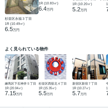
1R (10.83㎡)
1R (10.20㎡)
1
6.4
5.2
万円
万円
杉並区永福３丁目
1R (10.49㎡)
6.5
万円
よく見られている物件
練馬区下石神井５丁目
杉並区西荻北４丁目
新宿区新宿７丁目
1R (20.04㎡)
1R (15.35㎡)
1R (10.27㎡)
1
7.15
5.5
5.7
万円
万円
万円