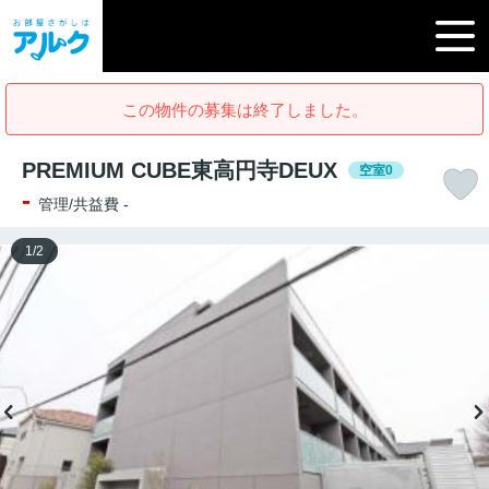
この物件の募集は終了しました。
PREMIUM CUBE東高円寺DEUX
空室0
-
管理/共益費 -
1
/
2