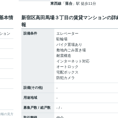
東西線
「
落合
」駅 徒歩11分
基本情
新宿区高田馬場３丁目の賃貸マンションの詳
報
ション
設備条件
エレベーター
駐輪場
バイク置場あり
敷地内ごみ置き場
耐震構造
インターネット対応
オートロック
宅配ボックス
防犯カメラ
設備(その他)
-
用途地域
-
募集戸数 / 総戸数
- / -
情報の見方
取引態様
仲介