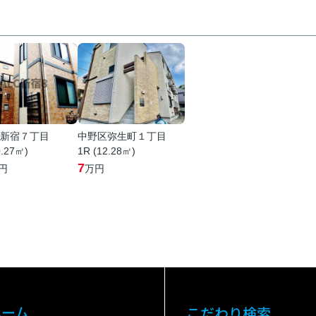
新宿７丁目
中野区弥生町１丁目
0.27㎡)
1R (12.28㎡)
7
円
万円
ホーム
こだわり検索