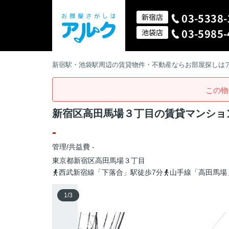
03-5338-
新宿店
03-5985-
池袋店
新宿駅・池袋駅周辺の賃貸物件・不動産ならお部屋探しは
この物
新宿区高田馬場３丁目の賃貸マンショ
-
管理/共益費 -
東京都
新宿区
高田馬場
３丁目
西武新宿線「下落合」駅徒歩7分
山手線「高田馬場
1
/
3