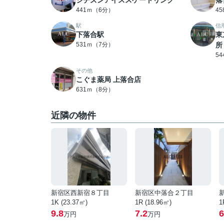
シチズンアイススケートリンク
落
441ｍ（6分）
4
駅
信
下落合駅
東
531ｍ（7分）
所
5
その他
こぐま薬局 上落合店
631ｍ（8分）
近隣の物件
新宿区西新宿８丁目
新宿区中落合２丁目
1K (23.37㎡)
1R (18.96㎡)
1
9.8
7.2
6
万円
万円