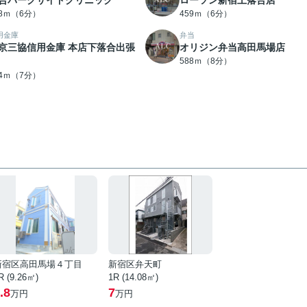
合パークサイドクリニック
ローソン新宿上落合店
58ｍ（6分）
459ｍ（6分）
用金庫
弁当
京三協信用金庫 本店下落合出張
オリジン弁当高田馬場店
588ｍ（8分）
44ｍ（7分）
新宿区高田馬場４丁目
新宿区弁天町
R (9.26㎡)
1R (14.08㎡)
.8
7
万円
万円