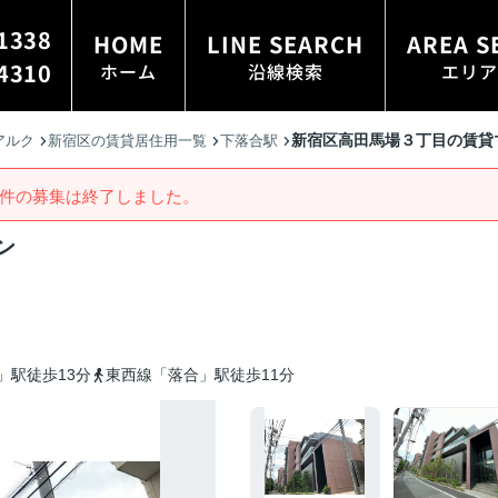
1338
HOME
LINE SEARCH
AREA S
4310
ホーム
沿線検索
エリア
新宿区高田馬場３丁目の賃貸
アルク
新宿区の賃貸居住用一覧
下落合駅
件の募集は終了しました。
ン
」駅徒歩13分
東西線「落合」駅徒歩11分