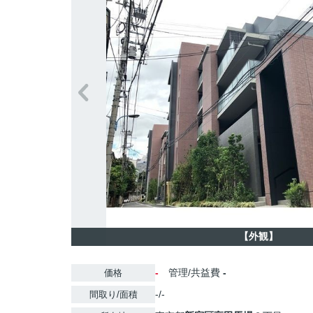
【外観】
-
管理/共益費
-
価格
-/-
間取り/面積