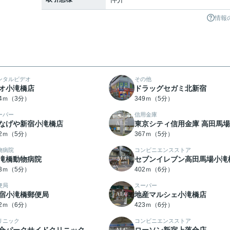
情報
ンタルビデオ
その他
オ小滝橋店
ドラッグセガミ北新宿
34ｍ（3分）
349ｍ（5分）
ーパー
信用金庫
なげや新宿小滝橋店
東京シティ信用金庫 高田馬
62ｍ（5分）
367ｍ（5分）
物病院
コンビニエンスストア
滝橋動物病院
セブンイレブン高田馬場小滝
93ｍ（5分）
402ｍ（6分）
便局
スーパー
宿小滝橋郵便局
地産マルシェ小滝橋店
02ｍ（6分）
423ｍ（6分）
リニック
コンビニエンスストア