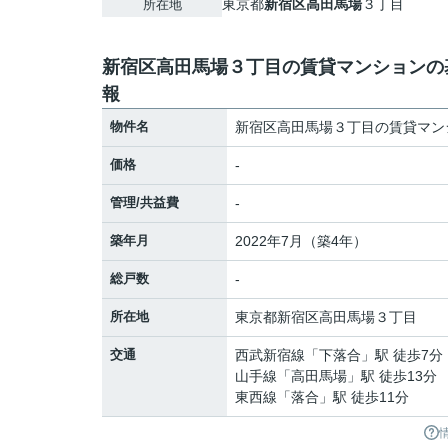
東京都
新宿区
高田馬場
３丁目
所在地
新宿区高田馬場３丁目の賃貸マンションの
報
物件名
新宿区高田馬場３丁目の賃貸マン
価格
-
管理/共益費
-
築年月
2022年7月（築4年）
総戸数
-
所在地
東京都
新宿区
高田馬場
３丁目
交通
西武新宿線
「
下落合
」駅 徒歩7分
山手線
「
高田馬場
」駅 徒歩13分
東西線
「
落合
」駅 徒歩11分