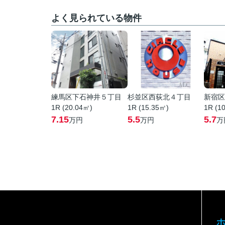
よく見られている物件
練馬区下石神井５丁目
杉並区西荻北４丁目
新宿区
1R (20.04㎡)
1R (15.35㎡)
1R (1
7.15
5.5
5.7
万円
万円
万