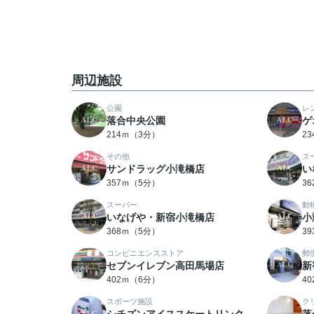
周辺施設
公園
レ
落合中央公園
ゲ
214ｍ（3分）
2
その他
ス
サンドラッグ小滝橋店
い
357ｍ（5分）
3
スーパー
動
いなげや・新宿小滝橋店
小
368ｍ（5分）
3
コンビニエンスストア
郵
セブンイレブン高田馬場店
新
402ｍ（6分）
4
スポーツ施設
ク