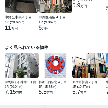
1
5.9
万円
中野区中央４丁目
中野区沼袋４丁目
1K (20.62㎡)
1R (9.96㎡)
11
5
万円
万円
よく見られている物件
練馬区下石神井５丁目
杉並区西荻北４丁目
新宿区新宿７丁目
1R (20.04㎡)
1R (15.35㎡)
1R (10.27㎡)
1
7.15
5.5
5.7
万円
万円
万円