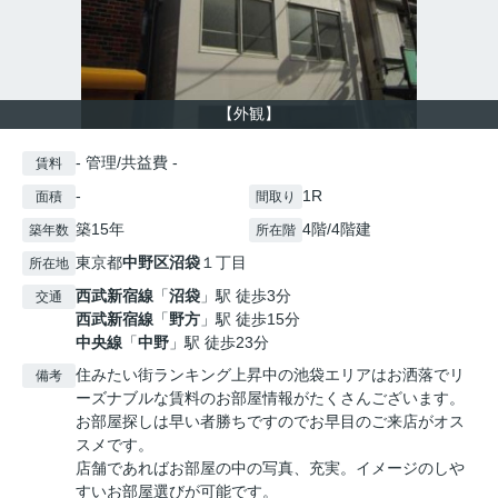
【外観】
- 管理/共益費 -
賃料
-
1R
面積
間取り
築15年
4階/4階建
築年数
所在階
東京都
中野区
沼袋
１丁目
所在地
西武新宿線
「
沼袋
」駅 徒歩3分
交通
西武新宿線
「
野方
」駅 徒歩15分
中央線
「
中野
」駅 徒歩23分
住みたい街ランキング上昇中の池袋エリアはお洒落でリ
備考
ーズナブルな賃料のお部屋情報がたくさんございます。
お部屋探しは早い者勝ちですのでお早目のご来店がオス
スメです。
店舗であればお部屋の中の写真、充実。イメージのしや
すいお部屋選びが可能です。