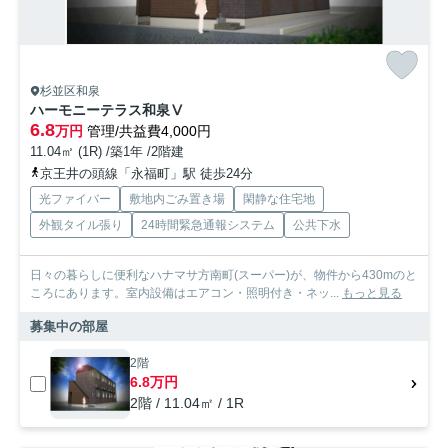
杉並区和泉
ハーモニーテラス和泉Ⅴ
6.8
万円
管理/共益費4,000円
11.04㎡ (1R) /築1年 /2階建
京王井の頭線「永福町」駅 徒歩24分
光ファイバー
敷地内ごみ置き場
閑静な住宅地
外観タイル張り
24時間緊急通報システム
公共下水
日々の暮らしに便利なハナマサ方南町(スーパー)が、物件から430mのと
ころにあります。室内設備はエアコン・照明付き・ネッ...
もっと見る
募集中の部屋
2階
6.8万円
2階 / 11.04㎡ / 1R