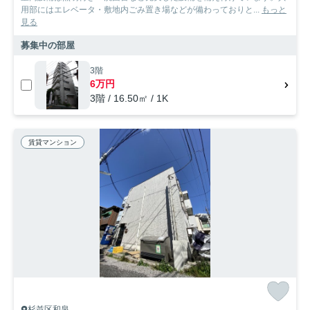
用部にはエレベータ・敷地内ごみ置き場などが備わっておりと...
もっと
見る
募集中の部屋
3階
6万円
3階 / 16.50㎡ / 1K
賃貸マンション
杉並区和泉