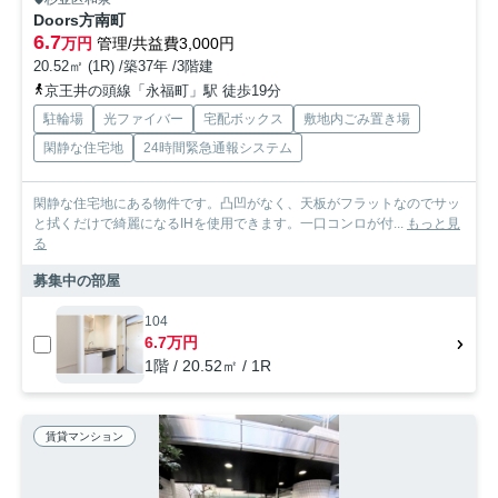
Doors方南町
6.7
万円
管理/共益費3,000円
20.52㎡ (1R) /築37年 /3階建
京王井の頭線「永福町」駅 徒歩19分
駐輪場
光ファイバー
宅配ボックス
敷地内ごみ置き場
閑静な住宅地
24時間緊急通報システム
閑静な住宅地にある物件です。凸凹がなく、天板がフラットなのでサッ
と拭くだけで綺麗になるIHを使用できます。一口コンロが付...
もっと見
る
募集中の部屋
104
6.7万円
1階 / 20.52㎡ / 1R
賃貸マンション