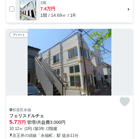
1階
7.4万円
1階 / 14.69㎡ / 1R
アパート
杉並区永福
フェリスドルチェ
5.7
万円
管理/共益費3,000円
10.12㎡ (1R) /築3年 /2階建
京王井の頭線「永福町」駅 徒歩11分