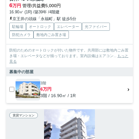
6
万円
管理/共益費5,000円
16.90㎡ (1R) /築39年 /4階建
京王井の頭線「永福町」駅 徒歩5分
駐輪場
オートロック
エレベーター
光ファイバー
防犯カメラ
敷地内ごみ置き場
防犯のためのオートロックが付いた物件です。共用部には敷地内ごみ置
き場・エレベータなどが揃っております。室内設備はエアコン...
もっと
見る
募集中の部屋
3階
6万円
3階 / 16.90㎡ / 1R
賃貸マンション