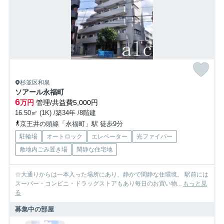
杉並区和泉
ソアール永福町
6
万円
管理/共益費5,000円
16.50㎡ (1K) /築34年 /8階建
京王井の頭線「永福町」駅 徒歩9分
駐輪場
オートロック
エレベーター
光ファイバー
敷地内ごみ置き場
閑静な住宅地
☆大通りからは一本入った場所にあり、静かで閑静な住環境。 駅前には
スーパー・コンビニ・ドラッグストアもあり毎日のお買い物...
もっと見
る
募集中の部屋