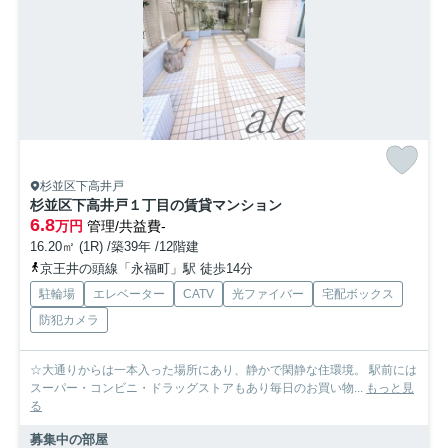
杉並区下高井戸
杉並区下高井戸１丁目の賃貸マンション
6.8
万円
管理/共益費-
16.20㎡ (1R) /築39年 /12階建
京王井の頭線「永福町」駅 徒歩14分
駐輪場
エレベーター
CATV
光ファイバー
宅配ボックス
防犯カメラ
☆大通りからは一本入った場所にあり、静かで閑静な住環境。 駅前には
スーパー・コンビニ・ドラッグストアもあり毎日のお買い物...
もっと見
る
募集中の部屋