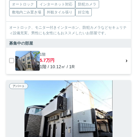
オートロック
インターネット対応
防犯カメラ
敷地内ごみ置き場
外観タイル張り
好立地
オートロック、モニター付きインターホン、防犯カメラなどセキュリテ
ィ設備充実。男性にも女性にもおススメしたいお部屋です。
募集中の部屋
1階
5.7万円
1階 / 10.12㎡ / 1R
アパート