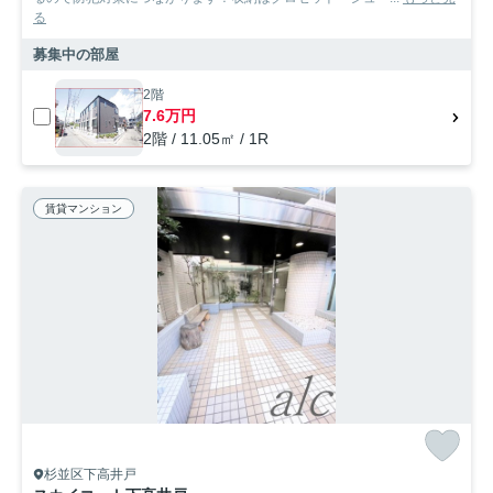
る
募集中の部屋
2階
7.6万円
2階 / 11.05㎡ / 1R
賃貸マンション
杉並区下高井戸