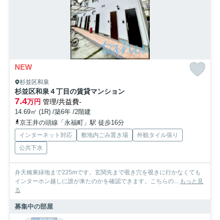
NEW
杉並区和泉
杉並区和泉４丁目の賃貸マンション
7.4
万円
管理/共益費-
14.69㎡ (1R) /築6年 /2階建
京王井の頭線「永福町」駅 徒歩16分
インターネット対応
敷地内ごみ置き場
外観タイル張り
公共下水
弁天橋東緑地まで225mです。玄関先まで覗き穴を覗きに行かなくても
インターホン越しに誰が来たのかを確認できます。こちらの...
もっと見
る
募集中の部屋