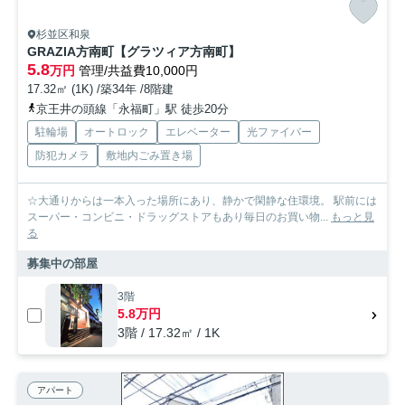
杉並区和泉
GRAZIA方南町【グラツィア方南町】
5.8
万円
管理/共益費10,000円
17.32㎡ (1K) /築34年 /8階建
京王井の頭線「永福町」駅 徒歩20分
駐輪場
オートロック
エレベーター
光ファイバー
防犯カメラ
敷地内ごみ置き場
☆大通りからは一本入った場所にあり、静かで閑静な住環境。 駅前には
スーパー・コンビニ・ドラッグストアもあり毎日のお買い物...
もっと見
る
募集中の部屋
3階
5.8万円
3階 / 17.32㎡ / 1K
アパート