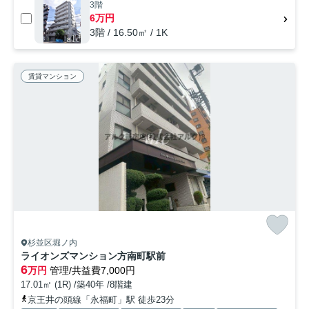
3階
6万円
3階 / 16.50㎡ / 1K
賃貸マンション
杉並区堀ノ内
ライオンズマンション方南町駅前
6
万円
管理/共益費7,000円
17.01㎡ (1R) /築40年 /8階建
京王井の頭線「永福町」駅 徒歩23分