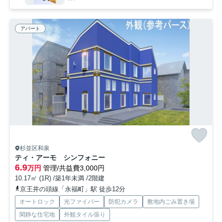
アパート
杉並区和泉
ティ・アーモ シンフォニー
6.9
万円
管理/共益費3,000円
10.17㎡ (1R) /築1年未満 /2階建
京王井の頭線「永福町」駅 徒歩12分
オートロック
光ファイバー
防犯カメラ
敷地内ごみ置き場
閑静な住宅地
外観タイル張り