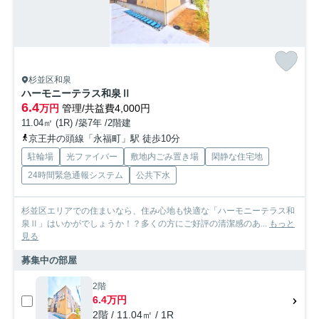
杉並区和泉
ハーモニーテラス和泉Ⅱ
6.4
万円
管理/共益費4,000円
11.04㎡ (1R) /築7年 /2階建
京王井の頭線「永福町」駅 徒歩10分
駐輪場
光ファイバー
敷地内ごみ置き場
閑静な住宅地
24時間緊急通報システム
公共下水
杉並区エリアでの住まいなら、住み心地も快適な「ハーモニーテラス和
泉Ⅱ」はいかがでしょうか！？多くの方にご好評の清潔感のあ...
もっと
見る
募集中の部屋
2階
6.4万円
2階 / 11.04㎡ / 1R