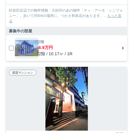
杉並区近辺での物件情報：大好評のあの物件「ティ・アーモ シンフォ
ニー」。歩いて456mの場所に、つかさ和泉店があります。...
もっと見
る
募集中の部屋
2階
6.9万円
2階 / 10.17㎡ / 1R
賃貸マンション