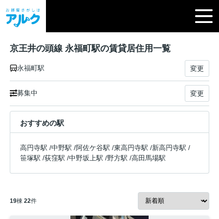
京王井の頭線 永福町駅の賃貸居住用一覧
永福町駅
変更
募集中
変更
おすすめの駅
高円寺駅
/
中野駅
/
阿佐ケ谷駅
/
東高円寺駅
/
新高円寺駅
/
笹塚駅
/
荻窪駅
/
中野坂上駅
/
野方駅
/
高田馬場駅
19
棟
22
件