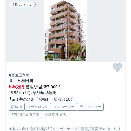
賃貸マンション
杉並区和泉
Ｕ・Ｈ神田川
6.5
万円
管理/共益費7,000円
18.52㎡ (1K) /築31年 /8階建
京王井の頭線「永福町」駅 徒歩20分
駐輪場
オートロック
エレベーター
光ファイバー
敷地内ごみ置き場
閑静な住宅地
★丸ノ内線方南町駅徒歩5分のデザイナーズ分譲賃貸角部屋★ ゆったり