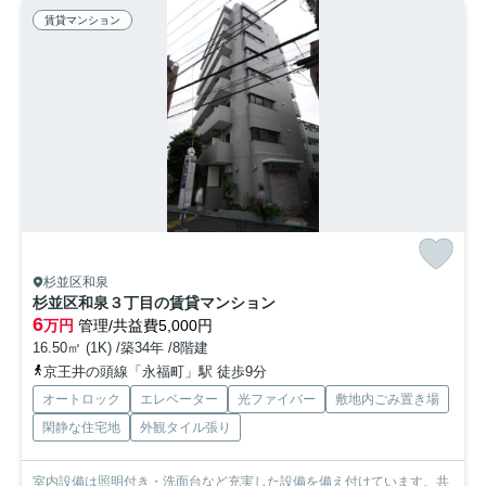
賃貸マンション
杉並区和泉
杉並区和泉３丁目の賃貸マンション
6
万円
管理/共益費5,000円
16.50㎡ (1K) /築34年 /8階建
京王井の頭線「永福町」駅 徒歩9分
オートロック
エレベーター
光ファイバー
敷地内ごみ置き場
閑静な住宅地
外観タイル張り
室内設備は照明付き・洗面台など充実した設備を備え付けています。共