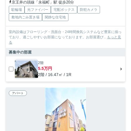
京王井の頭線「永福町」駅 徒歩20分
駐輪場
光ファイバー
宅配ボックス
防犯カメラ
敷地内ごみ置き場
閑静な住宅地
室内設備はフローリング・洗面台・24時間換気システムなど豊富に揃っ
ており、過ごしやすいお部屋になっております。お部屋選び...
もっと見
る
募集中の部屋
2階
5.5万円
2階 / 16.47㎡ / 1R
アパート