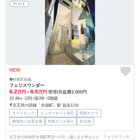
アパート
NEW
杉並区永福
フェリスワンダー
6.2
6.5
万円～
万円
管理/共益費3,000円
10.49㎡ (1R) /築3年 /2階建
京王井の頭線「永福町」駅 徒歩11分
オートロック
インターネット対応
防犯カメラ
敷地内ごみ置き場
外観タイル張り
好立地
京王井の頭線西永福駅周辺への引っ越しをお考えなら「フェリスワンダ