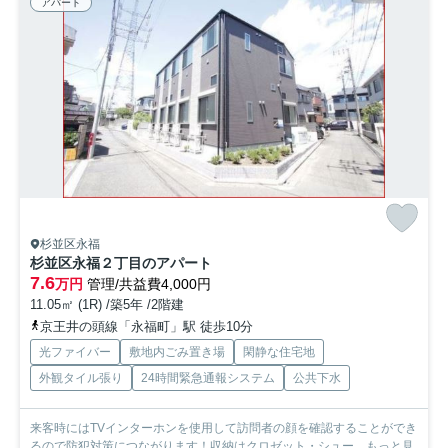
アパート
杉並区永福
杉並区永福２丁目のアパート
7.6
万円
管理/共益費4,000円
11.05㎡ (1R) /築5年 /2階建
京王井の頭線「永福町」駅 徒歩10分
光ファイバー
敷地内ごみ置き場
閑静な住宅地
外観タイル張り
24時間緊急通報システム
公共下水
来客時にはTVインターホンを使用して訪問者の顔を確認することができ
るので防犯対策につながります！収納はクロゼット・シュー...
もっと見