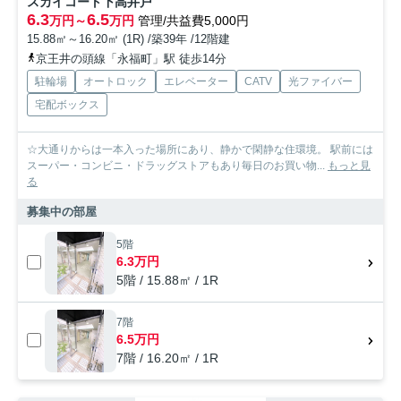
スカイコート下高井戸
6.3
6.5
万円～
万円
管理/共益費5,000円
15.88㎡～16.20㎡ (1R) /築39年 /12階建
京王井の頭線「永福町」駅 徒歩14分
駐輪場
オートロック
エレベーター
CATV
光ファイバー
宅配ボックス
☆大通りからは一本入った場所にあり、静かで閑静な住環境。 駅前には
スーパー・コンビニ・ドラッグストアもあり毎日のお買い物...
もっと見
る
募集中の部屋
5階
6.3万円
5階 / 15.88㎡ / 1R
7階
6.5万円
7階 / 16.20㎡ / 1R