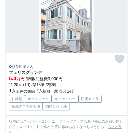
杉並区堀ノ内
フェリスグランデ
5.4
万円
管理/共益費3,000円
11.20㎡ (1R) /築15年 /2階建
京王井の頭線「永福町」駅 徒歩24分
駐輪場
オートロック
光ファイバー
防犯カメラ
敷地内ごみ置き場
閑静な住宅地
駅前にはスーパー・コンビニ・ドラッグストアもあり毎日のお買い物も
らくちんです♪ これで食材の買い忘れもなくなっちゃうかも...
もっと見
る