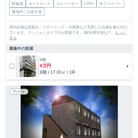
駐輪場
オートロック
エレベーター
CATV
光ファイバー
敷地内ごみ置き場
室内設備は洗面台・フローリング・冷蔵庫など充実した設備を備え付け
ています。マンションタイプのお部屋です。2駅利用可能なア...
もっと
見る
募集中の部屋
6階
6万円
6階 / 17.01㎡ / 1R
アパート