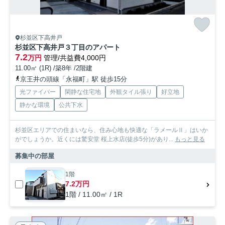
杉並区下高井戸
杉並区下高井戸３丁目のアパート
7.2
万円
管理/共益費4,000円
11.00㎡ (1R) /築8年 /2階建
京王井の頭線「永福町」駅 徒歩15分
光ファイバー
閑静な住宅地
外観タイル張り
好立地
静かな環境
公共下水
杉並区エリアでの住まいなら、住み心地も快適な「ラメールⅡ」はいか
がでしょうか。近くには驚安堂 桜上水店(徒歩5分)があり...
もっと見る
募集中の部屋
1階
7.2万円
1階 / 11.00㎡ / 1R