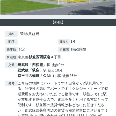
【外観】
- 管理/共益費 -
賃料
-
1R
面積
間取り
予定
1階/2階建
築年数
所在階
東京都
杉並区
西荻南
４丁目
所在地
総武線
「
西荻窪
」駅 徒歩9分
交通
総武線
「
荻窪
」駅 徒歩18分
京王井の頭線
「
久我山
」駅 徒歩26分
こちらの物件はアパートです！自宅から2駅利用でき
備考
る、利便性の高いアパートです！クレジットカードで初
期費用をお支払いいただける物件です！駅徒歩9分に駅
が立地する物件なので、電車を多く利用する方にとって
便利です！杉並区の賃貸情報は私どもにお任せくださ
い！総武線西荻窪周辺の賃貸も種類豊富にございます！
お電話でのお問い合わせは03-5338-1338まで(*^_^*)