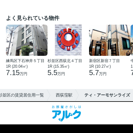
よく見られている物件
練馬区下石神井５丁目
杉並区西荻北４丁目
新宿区新宿７丁目
1R (20.04㎡)
1R (15.35㎡)
1R (10.27㎡)
1
7.15
5.5
5.7
万円
万円
万円
杉並区の賃貸居住用一覧
西荻窪駅
ティ・アーモサンライズ