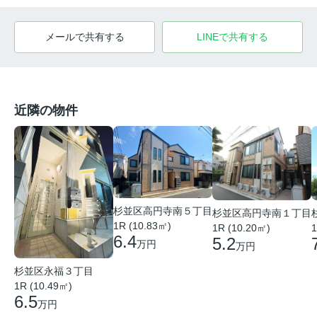
メールで共有する
LINEで共有する
近隣の物件
杉並区高円寺南５丁目
杉並区高円寺南１丁目
1R (10.83㎡)
1R (10.20㎡)
1
6.4
5.2
万円
万円
杉並区永福３丁目
1R (10.49㎡)
6.5
万円