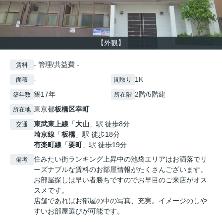
【外観】
- 管理/共益費 -
賃料
-
1K
面積
間取り
築17年
2階/5階建
築年数
所在階
東京都
板橋区
幸町
所在地
東武東上線
「
大山
」駅 徒歩8分
交通
埼京線
「
板橋
」駅 徒歩18分
有楽町線
「
要町
」駅 徒歩19分
住みたい街ランキング上昇中の池袋エリアはお洒落でリ
備考
ーズナブルな賃料のお部屋情報がたくさんございます。
お部屋探しは早い者勝ちですのでお早目のご来店がオス
スメです。
店舗であればお部屋の中の写真、充実。イメージのしや
すいお部屋選びが可能です。