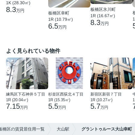
1K (28.30㎡)
8.3
板橋区氷川町
万円
板橋区幸町
1R (16.67㎡)
1
1R (10.79㎡)
8.3
万円
6.5
万円
よく見られている物件
練馬区下石神井５丁目
杉並区西荻北４丁目
新宿区新宿７丁目
1R (20.04㎡)
1R (15.35㎡)
1R (10.27㎡)
1
7.15
5.5
5.7
万円
万円
万円
板橋区の賃貸居住用一覧
大山駅
グラントゥルース大山幸町