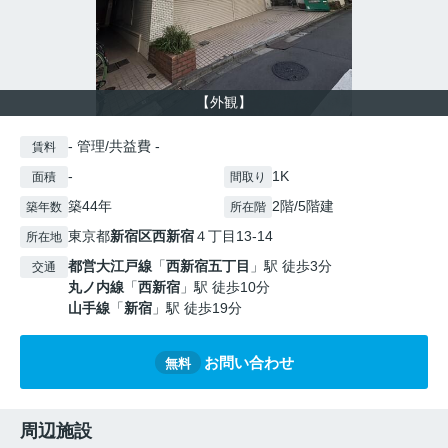
【外観】
- 管理/共益費 -
賃料
-
1K
面積
間取り
築44年
2階/5階建
築年数
所在階
東京都
新宿区
西新宿
４丁目13-14
所在地
都営大江戸線
「
西新宿五丁目
」駅 徒歩3分
交通
丸ノ内線
「
西新宿
」駅 徒歩10分
山手線
「
新宿
」駅 徒歩19分
お問い合わせ
無料
周辺施設