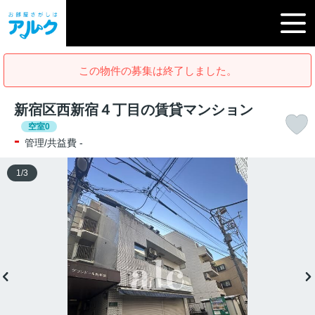
この物件の募集は終了しました。
新宿区西新宿４丁目の賃貸マンション
空室0
-
管理/共益費 -
1
/
3