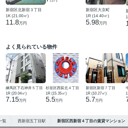
新宿区北新宿３丁目
新宿区大京町
1K (21.00㎡)
1R (14.40㎡)
1
11.8
5.98
万円
万円
よく見られている物件
練馬区下石神井５丁目
杉並区西荻北４丁目
新宿区新宿７丁目
1R (20.04㎡)
1R (15.35㎡)
1R (10.27㎡)
1
7.15
5.5
5.7
万円
万円
万円
一覧
西新宿五丁目駅
新宿区西新宿４丁目の賃貸マンション