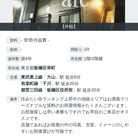
【外観】
- 管理/共益費 -
賃料
-
1R
面積
間取り
築4年
1階/2階建
築年数
所在階
東京都
板橋区
幸町
所在地
東武東上線
「
大山
」駅 徒歩8分
交通
有楽町線
「
千川
」駅 徒歩20分
都営三田線
「
板橋区役所前
」駅 徒歩20分
住みたい街ランキング上昇中の池袋エリアはお洒落でリ
備考
ーズナブルな賃料のお部屋情報がたくさんございます。
お部屋探しは早い者勝ちですのでお早目のご来店がオス
スメです。
店舗であればお部屋の中の写真、充実。イメージのしや
すいお部屋選びが可能です。