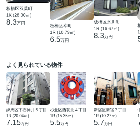
板橋区双葉町
1K (28.30㎡)
8.3
板橋区氷川町
万円
板橋区幸町
1R (16.67㎡)
1
1R (10.79㎡)
8.3
万円
6.5
万円
よく見られている物件
練馬区下石神井５丁目
杉並区西荻北４丁目
新宿区新宿７丁目
1R (20.04㎡)
1R (15.35㎡)
1R (10.27㎡)
1
7.15
5.5
5.7
万円
万円
万円