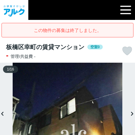
この物件の募集は終了しました。
板橋区幸町の賃貸マンション
空室0
-
管理/共益費 -
1
/
16