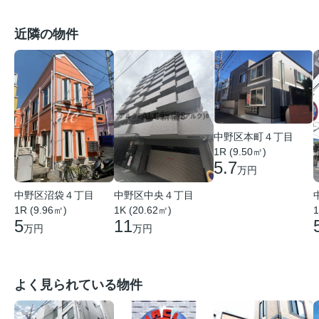
近隣の物件
中野区本町４丁目
1R (9.50㎡)
5.7
万円
中野区沼袋４丁目
中野区中央４丁目
1R (9.96㎡)
1K (20.62㎡)
1
5
11
万円
万円
よく見られている物件