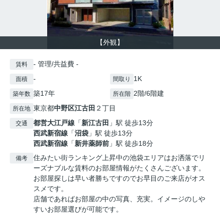
【外観】
- 管理/共益費 -
賃料
-
1K
面積
間取り
築17年
2階/6階建
築年数
所在階
東京都
中野区
江古田
２丁目
所在地
都営大江戸線
「
新江古田
」駅 徒歩13分
交通
西武新宿線
「
沼袋
」駅 徒歩13分
西武新宿線
「
新井薬師前
」駅 徒歩18分
住みたい街ランキング上昇中の池袋エリアはお洒落でリ
備考
ーズナブルな賃料のお部屋情報がたくさんございます。
お部屋探しは早い者勝ちですのでお早目のご来店がオス
スメです。
店舗であればお部屋の中の写真、充実。イメージのしや
すいお部屋選びが可能です。