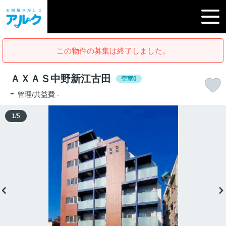
この物件の募集は終了しました。
ＡＸＡＳ中野新江古田
空室0
-
管理/共益費 -
1
/
5