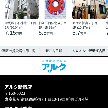
練馬区下石神井５丁目
杉並区西荻北４丁目
新宿区新宿７丁目
1R (20.04㎡)
1R (15.35㎡)
1R (10.27㎡)
1
7.15
5.5
5.7
万円
万円
万円
中野区の賃貸居住用一覧
新江古田駅
ＡＸＡＳ中野新江古田
アルク新宿店
〒160-0023
東京都新宿区西新宿7丁目10-19西新宿ビル4階