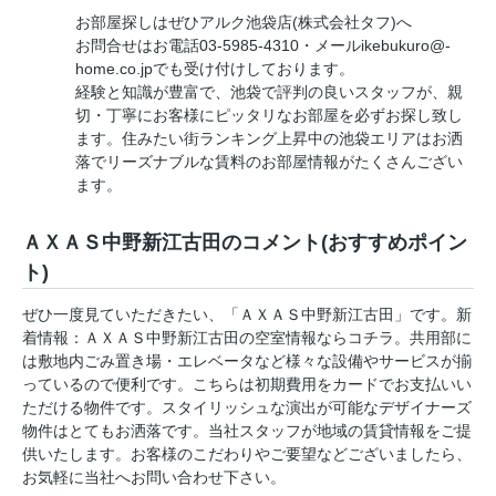
お部屋探しはぜひアルク池袋店(株式会社タフ)へ
お問合せはお電話03-5985-4310・メールikebukuro@-
home.co.jpでも受け付けしております。
経験と知識が豊富で、池袋で評判の良いスタッフが、親
切・丁寧にお客様にピッタリなお部屋を必ずお探し致し
ます。住みたい街ランキング上昇中の池袋エリアはお洒
落でリーズナブルな賃料のお部屋情報がたくさんござい
ます。
ＡＸＡＳ中野新江古田のコメント(おすすめポイン
ト)
ぜひ一度見ていただきたい、「ＡＸＡＳ中野新江古田」です。新
着情報：ＡＸＡＳ中野新江古田の空室情報ならコチラ。共用部に
は敷地内ごみ置き場・エレベータなど様々な設備やサービスが揃
っているので便利です。こちらは初期費用をカードでお支払いい
ただける物件です。スタイリッシュな演出が可能なデザイナーズ
物件はとてもお洒落です。当社スタッフが地域の賃貸情報をご提
供いたします。お客様のこだわりやご要望などございましたら、
お気軽に当社へお問い合わせ下さい。