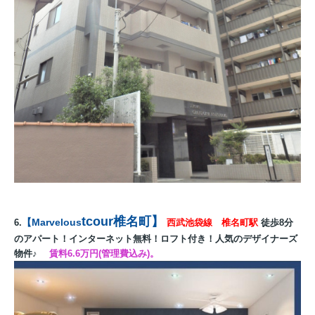
t
cour椎名町
】
【Marvelous
6.
西武池袋線 椎名町駅
徒歩8分
のアパート！インターネット無料！ロフト付き！人気のデザイナーズ
物件♪
賃料6.6万円(管理費込み)。