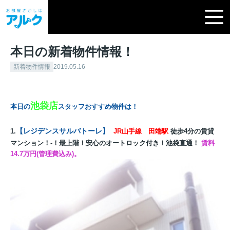
本日の新着物件情報！
新着物件情報
2019.05.16
池袋店
本日の
スタッフおすすめ物件は！
【
レジデンスサルバトーレ
】
1.
JR山手線 田端駅
徒歩4分の賃貸
マンション！-！最上階！安心のオートロック付き！池袋直通！
賃料
14.7万円(管理費込み)。