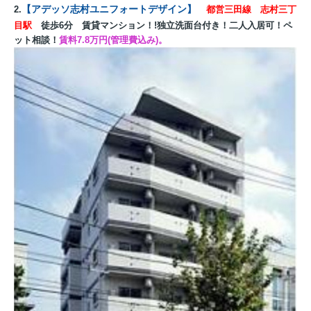
【
アデッソ志村ユニフォートデザイン
】
2
.
都営三田線 志村三丁
目駅
徒歩6分 賃貸マンション！!独立洗面台付き！二人入居可！ペ
ット相談！
賃料7.8
万円(管理費込み)。