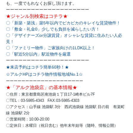
も、一度でもれなくお探し頂けます。
ーーーーーーーーーーーーーーーーーーーー
★ジャンル別検索はコチラ★
〇
「新築・築浅」築5年以内でピカピカのキレイな賃貸物件！
〇「敷金・礼金0」少しでも負担を減らしたい方！
〇「デザイナーズor分譲賃貸」オシャレな賃貸に住みたい人必
見！
〇「ファミリー物件」ご家族向けの1LDK以上！
〇「駅近5分以内」駅近物件を厳選
ーーーーーーーーーーーーーーーーーーーー
★来店予約はコチラ簡単60秒！★
☆アルクHPはコチラ物件情報地域No.1☆
ーーーーーーーーーーーーーーーーーーーー
★「アルク池袋店」の基本情報★
〇住所：東京都豊島区南池袋１丁目17-1崎本ビル7F
〇TEL：03-5985-4343 FAX:03-5985-4303
〇アクセス：
山手線 池袋駅 3分
西武池袋線 池袋駅 目の前
有楽町
線 池袋駅 2分
〇営業時間：10:00-20:00
〇定休日：水曜日（祝日含む）他年末年始等（随時、情報公開）