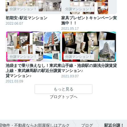
分譲マンション！
分譲マンション！
初期安♪駅近マンション
家具プレゼントキャンペーン実
施中！！
2022.06.07
2021.05.17
分譲マンション！
分譲マンション！
池袋まで乗り換えなし！東武東
山手線・池袋駅の築浅分譲賃貸
上線・東武練馬駅の駅近分譲賃
マンション♪
貸マンション♪
2021.03.07
2021.03.09
もっと見る
ブログトップへ
貸物件・不動産ならお部屋探しはアルク
ブログ
駅近分譲！