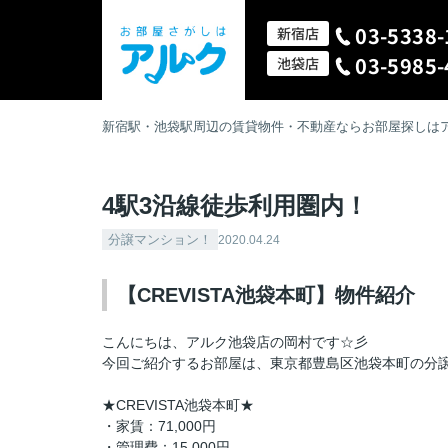
03-5338-
新宿店
03-5985-
池袋店
新宿駅・池袋駅周辺の賃貸物件・不動産ならお部屋探しは
4駅3沿線徒歩利用圏内！
分譲マンション！
2020.04.24
【CREVISTA池袋本町】物件紹介
こんにちは、アルク池袋店の岡村です☆彡
今回ご紹介するお部屋は、東京都豊島区池袋本町の分
★CREVISTA池袋本町★
・家賃：71,000円
・管理費：15,000円