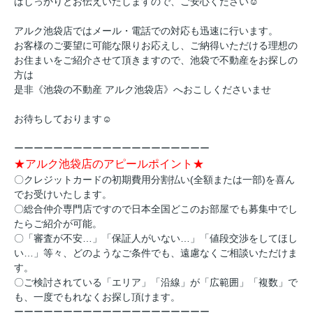
はしっかりとお伝えいたしますので、ご安心ください☺
アルク池袋店ではメール・電話での対応も迅速に行います。
お客様のご要望に可能な限りお応えし、ご納得いただける理想の
お住まいをご紹介させて頂きますので、池袋で不動産をお探しの
方は
是非《池袋の不動産 アルク池袋店》へおこしくださいませ
お待ちしております☺
ーーーーーーーーーーーーーーーーーーーー
★アルク池袋店のアピールポイント★
〇クレジットカードの初期費用分割払い(全額または一部)を喜ん
でお受けいたします。
〇総合仲介専門店ですので日本全国どこのお部屋でも募集中でし
たらご紹介が可能。
〇「審査が不安…」「保証人がいない…」「値段交渉をしてほし
い…」等々、どのようなご条件でも、遠慮なくご相談いただけま
す。
〇ご検討されている「エリア」「沿線」が「広範囲」「複数」で
も、一度でもれなくお探し頂けます。
ーーーーーーーーーーーーーーーーーーーー