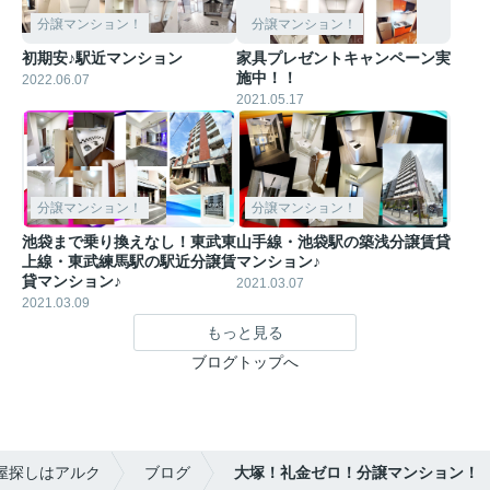
分譲マンション！
分譲マンション！
初期安♪駅近マンション
家具プレゼントキャンペーン実
施中！！
2022.06.07
2021.05.17
分譲マンション！
分譲マンション！
池袋まで乗り換えなし！東武東
山手線・池袋駅の築浅分譲賃貸
上線・東武練馬駅の駅近分譲賃
マンション♪
貸マンション♪
2021.03.07
2021.03.09
もっと見る
ブログトップへ
屋探しはアルク
ブログ
大塚！礼金ゼロ！分譲マンション！