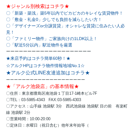
★ジャンル別検索はコチラ★
〇「新築・築浅」築5年以内でピカピカのキレイな賃貸物件！
〇「敷金・礼金0」少しでも負担を減らしたい方！
〇「デザイナーズor分譲賃貸」オシャレな賃貸に住みたい人必
見！
〇「ファミリー物件」ご家族向けの1LDK以上！
〇「駅近5分以内」駅近物件を厳選
ーーーーーーーーーーーーーーーーーーーー
★来店予約はコチラ簡単60秒！★
☆アルクHPはコチラ物件情報地域No.1☆
★アルク公式LINE友達追加はコチラ★
ーーーーーーーーーーーーーーーーーーーー
★「アルク池袋店」の基本情報★
〇住所：東京都豊島区南池袋１丁目17-1崎本ビル7F
〇TEL：03-5985-4343 FAX:03-5985-4303
〇アクセス：
山手線 池袋駅 3分
西武池袋線 池袋駅 目の前
有楽町
線 池袋駅 2分
〇営業時間：10:00-20:00
〇定休日：水曜日（祝日含む）他年末年始等（