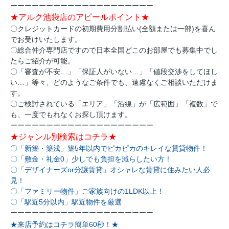
ーーーーーーーーーーーーーーーーーーーー
★アルク池袋店のアピールポイント★
〇クレジットカードの初期費用分割払い(全額または一部)を喜ん
でお受けいたします。
〇総合仲介専門店ですので日本全国どこのお部屋でも募集中でし
たらご紹介が可能。
〇「審査が不安…」「保証人がいない…」「値段交渉をしてほし
い…」等々、どのようなご条件でも、遠慮なくご相談いただけま
す。
〇ご検討されている「エリア」「沿線」が「広範囲」「複数」で
も、一度でもれなくお探し頂けます。
ーーーーーーーーーーーーーーーーーーーー
★ジャンル別検索はコチラ★
〇「新築・築浅」築5年以内でピカピカのキレイな賃貸物件！
〇「敷金・礼金0」少しでも負担を減らしたい方！
〇「デザイナーズor分譲賃貸」オシャレな賃貸に住みたい人必
見！
〇「ファミリー物件」ご家族向けの1LDK以上！
〇「駅近5分以内」駅近物件を厳選
ーーーーーーーーーーーーーーーーーーーー
★来店予約はコチラ簡単60秒！★