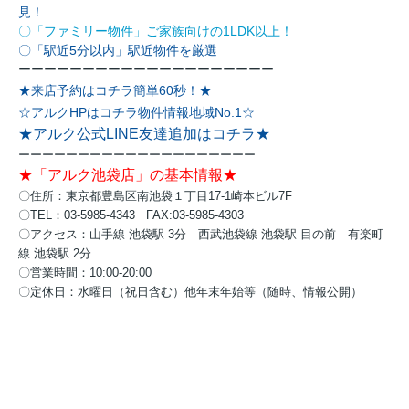
見！
〇「ファミリー物件」ご家族向けの1LDK以上！
〇「駅近5分以内」駅近物件を厳選
ーーーーーーーーーーーーーーーーーーーー
★来店予約はコチラ簡単60秒！★
☆アルクHPはコチラ物件情報地域No.1☆
★アルク公式LINE友達追加はコチラ★
ーーーーーーーーーーーーーーーーーーーー
★「アルク池袋店」の基本情報★
〇住所：東京都豊島区南池袋１丁目17-1崎本ビル7F
〇TEL：03-5985-4343 FAX:03-5985-4303
〇アクセス：
山手線 池袋駅 3分
西武池袋線 池袋駅 目の前
有楽町
線 池袋駅 2分
〇営業時間：10:00-20:00
〇定休日：水曜日（祝日含む）他年末年始等（随時、情報公開）