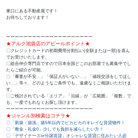
東口にある不動産屋です！
お待ちしております！
ーーーーーーーーーーーーーーーーーーーー
★アルク池袋店のアピールポイント★
〇クレジットカードの初期費用分割払い(全額または一部)を喜ん
でお受けいたします。
〇総合仲介専門店ですので日本全国どこのお部屋でも募集中でし
たらご紹介が可能。
〇「審査が不安…」「保証人がいない…」「値段交渉をしてほし
い…」等々、どのようなご条件でも、遠慮なくご相談いただけま
す。
〇ご検討されている「エリア」「沿線」が「広範囲」「複数」で
も、一度でもれなくお探し頂けます。
ーーーーーーーーーーーーーーーーーーーー
★ジャンル別検索はコチラ★
〇「新築・築浅」築5年以内でピカピカのキレイな賃貸物件！
〇「敷金・礼金0」少しでも負担を減らしたい方！
〇「デザイナーズor分譲賃貸」オシャレな賃貸に住みたい人必