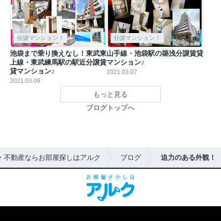
分譲マンション！
分譲マンション！
池袋まで乗り換えなし！東武東
山手線・池袋駅の築浅分譲賃貸
上線・東武練馬駅の駅近分譲賃
マンション♪
貸マンション♪
2021.03.07
2021.03.09
もっと見る
ブログトップへ
・不動産ならお部屋探しはアルク
ブログ
迫力のある外観！