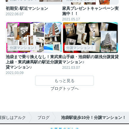
初期安♪駅近マンション
家具プレゼントキャンペーン実
施中！！
2022.06.07
2021.05.17
分譲マンション！
分譲マンション！
池袋まで乗り換えなし！東武東
山手線・池袋駅の築浅分譲賃貸
上線・東武練馬駅の駅近分譲賃
マンション♪
貸マンション♪
2021.03.07
2021.03.09
もっと見る
ブログトップへ
屋探しはアルク
ブログ
池袋駅徒歩10分！分譲マンション！