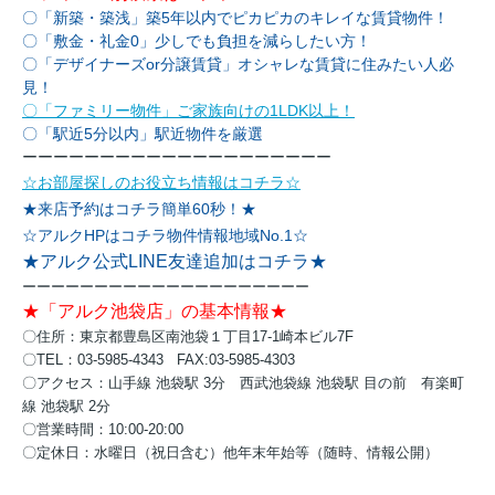
〇「新築・築浅」築5年以内でピカピカのキレイな賃貸物件！
〇「敷金・礼金0」少しでも負担を減らしたい方！
〇「デザイナーズor分譲賃貸」オシャレな賃貸に住みたい人必
見！
〇「ファミリー物件」ご家族向けの1LDK以上！
〇「駅近5分以内」駅近物件を厳選
ーーーーーーーーーーーーーーーーーーーー
☆お部屋探しのお役立ち情報はコチラ☆
★来店予約はコチラ簡単60秒！★
☆アルクHPはコチラ物件情報地域No.1☆
★アルク公式LINE友達追加はコチラ★
ーーーーーーーーーーーーーーーーーーーー
★「アルク池袋店」の基本情報★
〇住所：東京都豊島区南池袋１丁目17-1崎本ビル7F
〇TEL：03-5985-4343 FAX:03-5985-4303
〇アクセス：
山手線 池袋駅 3分
西武池袋線 池袋駅 目の前
有楽町
線 池袋駅 2分
〇営業時間：10:00-20:00
〇定休日：水曜日（祝日含む）他年末年始等（随時、情報公開）