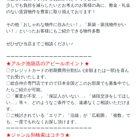
少しでも負担を減らしたいとお考えのお客様の為に、敷金・礼金
のない賃貸物件を豊富に取り揃えております！
その他「おしゃれな物件に住みたい！」「新築・築浅物件がい
い！」といったお客様にもご紹介できる物件多数
ぜひぜひ当店までご相談ください‍♂️
ーーーーーーーーーーーーーーーーーーーー
★アルク池袋店のアピールポイント★
〇クレジットカードの初期費用分割払い(全額または一部)を喜ん
でお受けいたします。
〇総合仲介専門店ですので日本全国どこのお部屋でも募集中でし
たらご紹介が可能。
〇「審査が不安…」「保証人がいない…」「値段交渉をしてほし
い…」等々、どのようなご条件でも、遠慮なくご相談いただけま
す。
〇ご検討されている「エリア」「沿線」が「広範囲」「複数」で
も、一度でもれなくお探し頂けます。
ーーーーーーーーーーーーーーーーーーーー
★ジャンル別検索はコチラ★