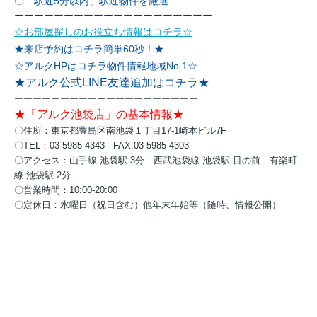
〇「駅近5分以内」駅近物件を厳選
ーーーーーーーーーーーーーーーーーーーー
☆お部屋探しのお役立ち情報はコチラ☆
★来店予約はコチラ簡単60秒！★
☆アルクHPはコチラ物件情報地域No.1☆
★アルク公式LINE友達追加はコチラ★
ーーーーーーーーーーーーーーーーーーーー
★「アルク池袋店」の基本情報★
〇住所：東京都豊島区南池袋１丁目17-1崎本ビル7F
〇TEL：03-5985-4343 FAX:03-5985-4303
〇アクセス：
山手線 池袋駅 3分
西武池袋線 池袋駅 目の前
有楽町
線 池袋駅 2分
〇営業時間：10:00-20:00
〇定休日：水曜日（祝日含む）他年末年始等（随時、情報公開）