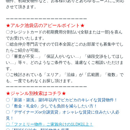
物件、初期安物件など、お客様のありとあらゆるニーズにご対応
させて頂きます。
ーーーーーーーーーーーーーーーーーーーー
★アルク池袋店のアピールポイント★
〇クレジットカードの初期費用分割払い(全額または一部)を喜ん
でお受けいたします。
〇総合仲介専門店ですので日本全国どこのお部屋でも募集中でし
たらご紹介が可能。
〇「審査が不安…」「保証人がいない…」「値段交渉をしてほし
い…」等々、どのようなご条件でも、遠慮なくご相談いただけま
す。
〇ご検討されている「エリア」「沿線」が「広範囲」「複数」で
も、一度でもれなくお探し頂けます。
ーーーーーーーーーーーーーーーーーーーー
★ジャンル別検索はコチラ★
〇「新築・築浅」築5年以内でピカピカのキレイな賃貸物件！
〇「敷金・礼金0」少しでも負担を減らしたい方！
〇「デザイナーズor分譲賃貸」オシャレな賃貸に住みたい人必
見！
〇「ファミリー物件」ご家族向けの1LDK以上！