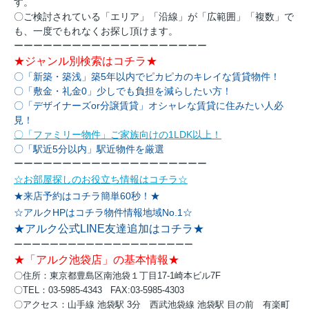
す。
〇ご検討されている「エリア」「沿線」が「広範囲」「複数」で
も、一度でもれなくお探し頂けます。
ーーーーーーーーーーーーーーーーーーーー
★ジャンル別検索はコチラ★
〇「新築・築浅」築5年以内でピカピカのキレイな賃貸物件！
〇「敷金・礼金0」少しでも負担を減らしたい方！
〇「デザイナーズor分譲賃貸」オシャレな賃貸に住みたい人必
見！
〇「ファミリー物件」ご家族向けの1LDK以上！
〇「駅近5分以内」駅近物件を厳選
ーーーーーーーーーーーーーーーーーーーー
☆お部屋探しのお役立ち情報はコチラ☆
★来店予約はコチラ簡単60秒！★
☆アルクHPはコチラ物件情報地域No.1☆
★アルク公式LINE友達追加はコチラ★
ーーーーーーーーーーーーーーーーーーーー
★「アルク池袋店」の基本情報★
〇住所：東京都豊島区南池袋１丁目17-1崎本ビル7F
〇TEL：03-5985-4343 FAX:03-5985-4303
〇アクセス：
山手線 池袋駅 3分
西武池袋線 池袋駅 目の前
有楽町