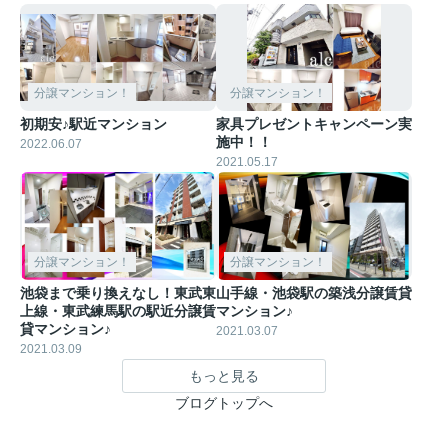
分譲マンション！
分譲マンション！
初期安♪駅近マンション
家具プレゼントキャンペーン実
施中！！
2022.06.07
2021.05.17
分譲マンション！
分譲マンション！
池袋まで乗り換えなし！東武東
山手線・池袋駅の築浅分譲賃貸
上線・東武練馬駅の駅近分譲賃
マンション♪
貸マンション♪
2021.03.07
2021.03.09
もっと見る
ブログトップへ