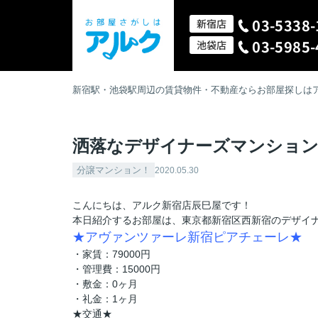
03-5338-
新宿店
03-5985-
池袋店
新宿駅・池袋駅周辺の賃貸物件・不動産ならお部屋探しは
洒落なデザイナーズマンション
分譲マンション！
2020.05.30
こんにちは、アルク新宿店辰巳屋です！
本日紹介するお部屋は、東京都新宿区西新宿のデザイ
★アヴァンツァーレ新宿ピアチェーレ★
・家賃：79000円
・管理費：15000円
・敷金：0ヶ月
・礼金：1ヶ月
★交通★