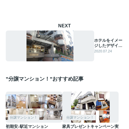
NEXT
ホテルをイメー
ジしたデザイナ
ーズマンショ
2020.07.24
ン！
”分譲マンション！”おすすめ記事
分譲マンション！
分譲マンション！
初期安♪駅近マンション
家具プレゼントキャンペーン実