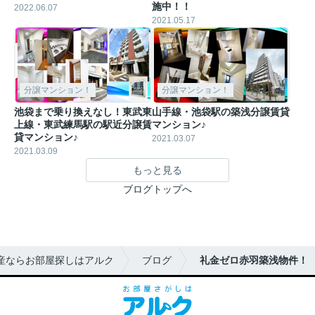
施中！！
2022.06.07
2021.05.17
分譲マンション！
分譲マンション！
池袋まで乗り換えなし！東武東
山手線・池袋駅の築浅分譲賃貸
上線・東武練馬駅の駅近分譲賃
マンション♪
貸マンション♪
2021.03.07
2021.03.09
もっと見る
ブログトップへ
産ならお部屋探しはアルク
ブログ
礼金ゼロ赤羽築浅物件！