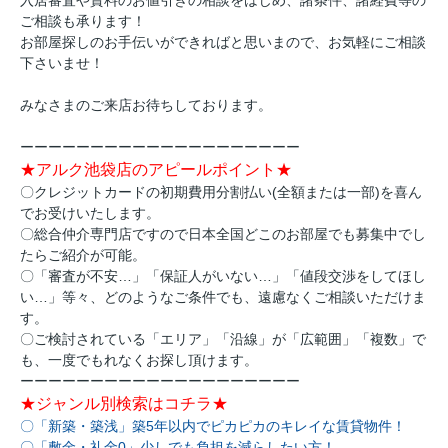
ご相談も承ります！
お部屋探しのお手伝いができればと思いまので、お気軽にご相談
下さいませ！
みなさまのご来店お待ちしております。
ーーーーーーーーーーーーーーーーーーーー
★アルク池袋店のアピールポイント★
〇クレジットカードの初期費用分割払い(全額または一部)を喜ん
でお受けいたします。
〇総合仲介専門店ですので日本全国どこのお部屋でも募集中でし
たらご紹介が可能。
〇「審査が不安…」「保証人がいない…」「値段交渉をしてほし
い…」等々、どのようなご条件でも、遠慮なくご相談いただけま
す。
〇ご検討されている「エリア」「沿線」が「広範囲」「複数」で
も、一度でもれなくお探し頂けます。
ーーーーーーーーーーーーーーーーーーーー
★ジャンル別検索はコチラ★
〇「新築・築浅」築5年以内でピカピカのキレイな賃貸物件！
〇「敷金・礼金0」少しでも負担を減らしたい方！