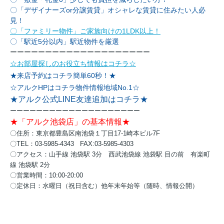
〇「デザイナーズor分譲賃貸」オシャレな賃貸に住みたい人必
見！
〇「ファミリー物件」ご家族向けの1LDK以上！
〇「駅近5分以内」駅近物件を厳選
ーーーーーーーーーーーーーーーーーーーー
☆お部屋探しのお役立ち情報はコチラ☆
★来店予約はコチラ簡単60秒！★
☆アルクHPはコチラ物件情報地域No.1☆
★アルク公式LINE友達追加はコチラ★
ーーーーーーーーーーーーーーーーーーーー
★「アルク池袋店」の基本情報★
〇住所：東京都豊島区南池袋１丁目17-1崎本ビル7F
〇TEL：03-5985-4343 FAX:03-5985-4303
〇アクセス：
山手線 池袋駅 3分
西武池袋線 池袋駅 目の前
有楽町
線 池袋駅 2分
〇営業時間：10:00-20:00
〇定休日：水曜日（祝日含む）他年末年始等（随時、情報公開）