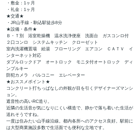
・敷金：1ヶ月
・礼金：1ヶ月
★交通★
・JR山手線・駒込駅徒歩8分
★設備・条件★
Ｂ・Ｔ別 浴室乾燥機 温水洗浄便座 洗面台 ガスコンロ付
２口コンロ システムキッチン クローゼット
室内洗濯機置場 給湯 フローリング エアコン ＣＡＴＶ イ
ンターネット対応
ダブルロックドア オートロック モニタ付オートロック ディ
ンプルキー
防犯カメラ バルコニー エレベーター
★おススメポイント★
コンクリート打ちっぱなしの外観が目を引くデザイナーズマンシ
ョン。
遮音性の高いRC造り。
近隣の生活音が気になりにくい構造で、静かで落ち着いた生活が
送れそうですね。
一度は住みたい山手線沿線。都内各所へのアクセス良好。駅前に
は大型商業施設多数で生活面でも便利な立地です。