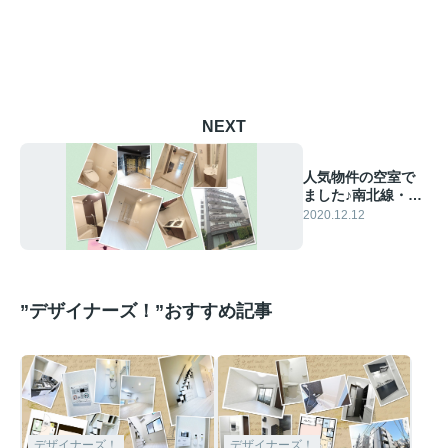
NEXT
人気物件の空室で
ました♪南北線・王
子駅の分譲賃貸マ
2020.12.12
ンションです！
”デザイナーズ！”おすすめ記事
デザイナーズ！
デザイナーズ！