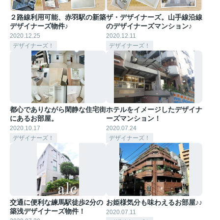
２路線利用可能、赤羽駅の新築
ザ・デザイナーズ。山手線沿線
デザイナーズ物件♪
のデザイナーズマンション♪
2020.12.25
2020.12.11
デザイナーズ！
デザイナーズ！
都心でありながら閑静な住宅街
ホテルをイメージしたデザイナ
にあるお部屋。
ーズマンション！
2020.10.17
2020.07.24
デザイナーズ！
デザイナーズ！
交通に便利な練馬駅徒歩2分の
お姫様気分も味わえるお部屋♪♪
築浅デザイナーズ物件！
2020.07.11