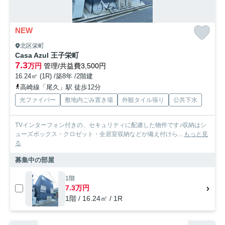
NEW
北区栄町
Casa Azul 王子栄町
7.3
万円
管理/共益費3,500円
16.24㎡ (1R) /築8年 /2階建
高崎線「尾久」駅 徒歩12分
光ファイバー
敷地内ごみ置き場
外観タイル張り
公共下水
TVインターフォン付きの、セキュリティに配慮した物件です♪収納はシ
ューズボックス・クロゼット・全居室収納などが備え付けら...
もっと見
る
募集中の部屋
1階
7.3万円
1階 / 16.24㎡ / 1R