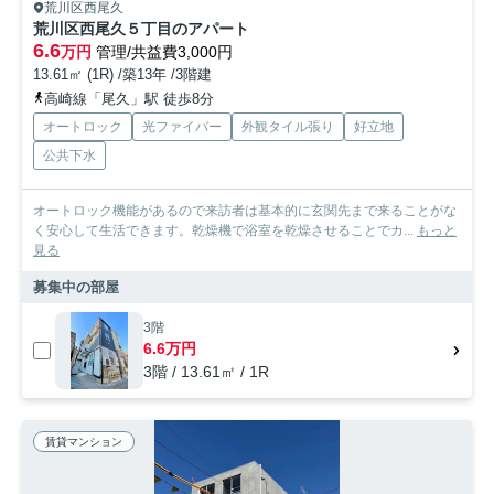
荒川区西尾久
荒川区西尾久５丁目のアパート
6.6
万円
管理/共益費3,000円
13.61㎡ (1R) /築13年 /3階建
高崎線「尾久」駅 徒歩8分
オートロック
光ファイバー
外観タイル張り
好立地
公共下水
オートロック機能があるので来訪者は基本的に玄関先まで来ることがな
く安心して生活できます。乾燥機で浴室を乾燥させることでカ...
もっと
見る
募集中の部屋
3階
6.6万円
3階 / 13.61㎡ / 1R
賃貸マンション