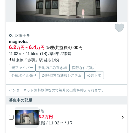
北区東十条
magnolia
6.2
6.4
万円～
万円
管理/共益費4,000円
11.02㎡～11.55㎡ (1R) /築3年 /2階建
埼京線「赤羽」駅 徒歩14分
光ファイバー
敷地内ごみ置き場
閑静な住宅地
外観タイル張り
24時間緊急通報システム
公共下水
インターネット無料物件なので毎月の出費を抑えられます。
募集中の部屋
1階
6.2万円
1階 / 11.02㎡ / 1R