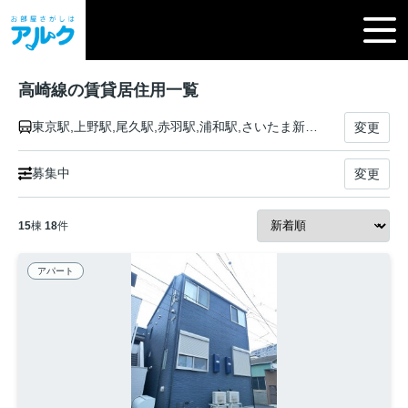
高崎線の賃貸居住用一覧
東京駅,上野駅,尾久駅,赤羽駅,浦和駅,さいたま新都心駅,大宮駅,宮原駅,上尾駅,北上尾駅,桶川駅,北本駅,鴻巣駅,北鴻巣駅,吹上駅,行田駅,熊谷駅,籠原駅,深谷駅,岡部駅,本庄駅,神保原駅,新町駅,倉賀野駅,高崎駅
変更
募集中
変更
15
棟
18
件
アパート