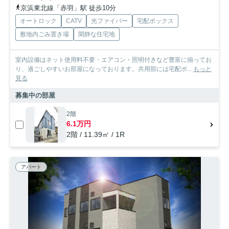
京浜東北線「赤羽」駅 徒歩10分
オートロック
CATV
光ファイバー
宅配ボックス
敷地内ごみ置き場
閑静な住宅地
室内設備はネット使用料不要・エアコン・照明付きなど豊富に揃ってお
り、過ごしやすいお部屋になっております。共用部には宅配ボ...
もっと
見る
募集中の部屋
2階
6.1万円
2階 / 11.39㎡ / 1R
アパート