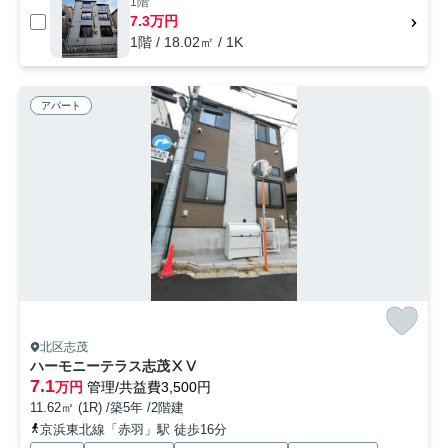
1階
7.3万円
1階 / 18.02㎡ / 1K
アパート
北区志茂
ハーモニーテラス志茂ⅩⅤ
7.1
万円
管理/共益費3,500円
11.62㎡ (1R) /築5年 /2階建
京浜東北線「赤羽」駅 徒歩16分