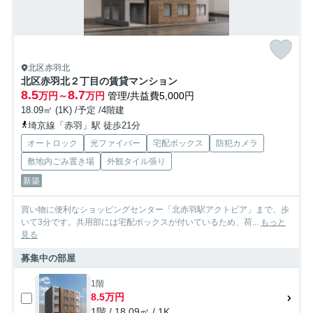
北区赤羽北
北区赤羽北２丁目の賃貸マンション
8.5
8.7
万円～
万円
管理/共益費5,000円
18.09㎡ (1K) /予定 /4階建
埼京線「赤羽」駅 徒歩21分
オートロック
光ファイバー
宅配ボックス
防犯カメラ
敷地内ごみ置き場
外観タイル張り
新築
買い物に便利なショッピングセンター「北赤羽駅アクトピア」まで、歩
いて3分です。共用部には宅配ボックスが付いているため、荷...
もっと
見る
募集中の部屋
1階
8.5万円
1階 / 18.09㎡ / 1K