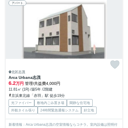
アパート
北区志茂
Arca Urbana志茂
6.2
万円
管理/共益費4,000円
11.81㎡ (1R) /築5年 /2階建
京浜東北線「赤羽」駅 徒歩19分
光ファイバー
敷地内ごみ置き場
閑静な住宅地
外観タイル張り
24時間緊急通報システム
好立地
新着情報：Arca Urbana志茂の空室情報ならコチラ。室内設備は照明付