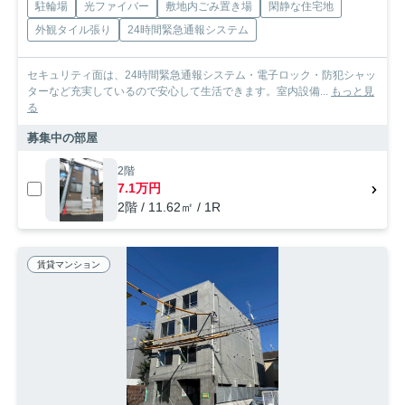
駐輪場
光ファイバー
敷地内ごみ置き場
閑静な住宅地
外観タイル張り
24時間緊急通報システム
セキュリティ面は、24時間緊急通報システム・電子ロック・防犯シャッ
ターなど充実しているので安心して生活できます。室内設備...
もっと見
る
募集中の部屋
2階
7.1万円
2階 / 11.62㎡ / 1R
賃貸マンション