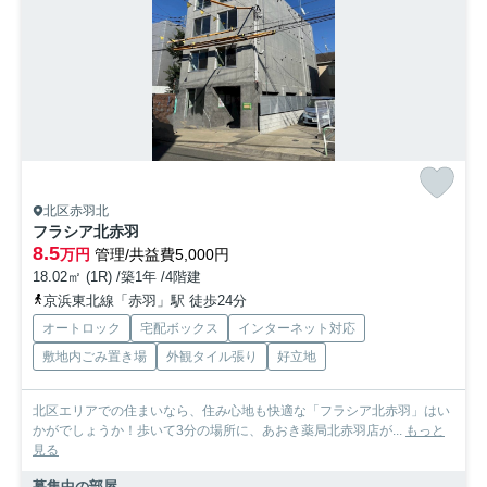
北区赤羽北
フラシア北赤羽
8.5
万円
管理/共益費5,000円
18.02㎡ (1R) /築1年 /4階建
京浜東北線「赤羽」駅 徒歩24分
オートロック
宅配ボックス
インターネット対応
敷地内ごみ置き場
外観タイル張り
好立地
北区エリアでの住まいなら、住み心地も快適な「フラシア北赤羽」はい
かがでしょうか！歩いて3分の場所に、あおき薬局北赤羽店が...
もっと
見る
募集中の部屋