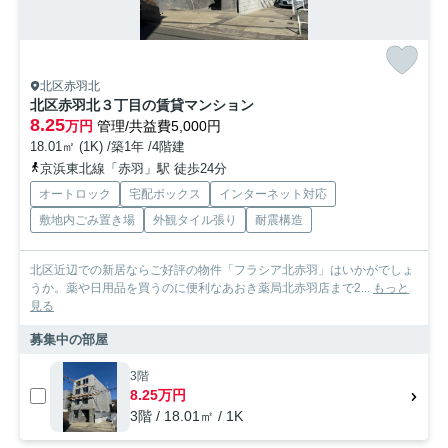
北区赤羽北
北区赤羽北３丁目の賃貸マンション
8.25
万円
管理/共益費5,000円
18.01㎡ (1K) /築1年 /4階建
京浜東北線「赤羽」駅 徒歩24分
オートロック
宅配ボックス
インターネット対応
敷地内ごみ置き場
外観タイル張り
耐震構造
北区近辺での新居ならご好評の物件「フラシア北赤羽」はいかがでしょ
うか。薬や日用品を買うのに便利なあおき薬局北赤羽店まで2...
もっと
見る
募集中の部屋
3階
8.25万円
3階 / 18.01㎡ / 1K