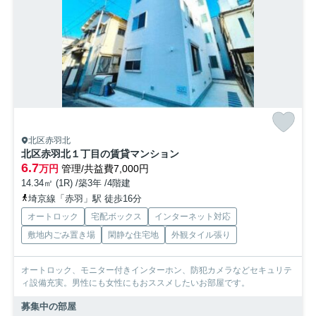
北区赤羽北
北区赤羽北１丁目の賃貸マンション
6.7
万円
管理/共益費7,000円
14.34㎡ (1R) /築3年 /4階建
埼京線「赤羽」駅 徒歩16分
オートロック
宅配ボックス
インターネット対応
敷地内ごみ置き場
閑静な住宅地
外観タイル張り
オートロック、モニター付きインターホン、防犯カメラなどセキュリテ
ィ設備充実。男性にも女性にもおススメしたいお部屋です。
募集中の部屋