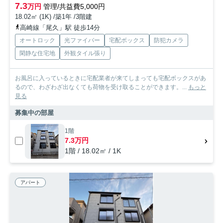
7.3
万円
管理/共益費5,000円
18.02㎡ (1K) /築1年 /3階建
高崎線「尾久」駅 徒歩14分
オートロック
光ファイバー
宅配ボックス
防犯カメラ
閑静な住宅地
外観タイル張り
お風呂に入っているときに宅配業者が来てしまっても宅配ボックスがあ
るので、わざわざ出なくても荷物を受け取ることができます。...
もっと
見る
募集中の部屋
1階
7.3万円
1階 / 18.02㎡ / 1K
アパート