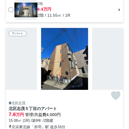
2階
6.4万円
2階 / 11.55㎡ / 1R
アパート
北区志茂
北区志茂５丁目のアパート
7.6
万円
管理/共益費4,000円
15.08㎡ (1R) /築9年 /2階建
京浜東北線「赤羽」駅 徒歩16分