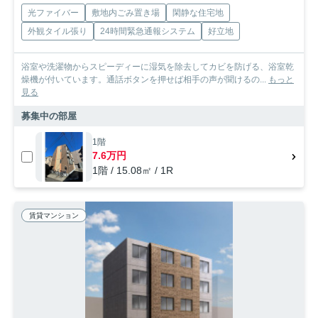
光ファイバー
敷地内ごみ置き場
閑静な住宅地
外観タイル張り
24時間緊急通報システム
好立地
浴室や洗濯物からスピーディーに湿気を除去してカビを防げる、浴室乾
燥機が付いています。通話ボタンを押せば相手の声が聞けるの...
もっと
見る
募集中の部屋
1階
7.6万円
1階 / 15.08㎡ / 1R
賃貸マンション