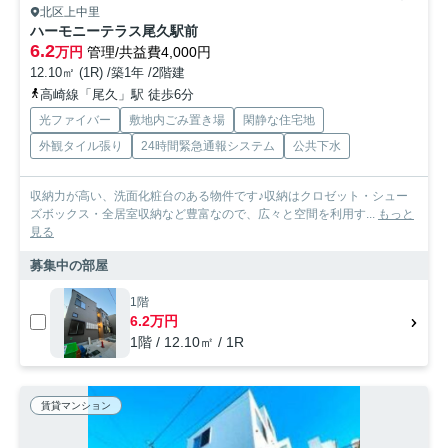
北区上中里
ハーモニーテラス尾久駅前
6.2
万円
管理/共益費4,000円
12.10㎡ (1R) /築1年 /2階建
高崎線「尾久」駅 徒歩6分
光ファイバー
敷地内ごみ置き場
閑静な住宅地
外観タイル張り
24時間緊急通報システム
公共下水
収納力が高い、洗面化粧台のある物件です♪収納はクロゼット・シュー
ズボックス・全居室収納など豊富なので、広々と空間を利用す...
もっと
見る
募集中の部屋
1階
6.2万円
1階 / 12.10㎡ / 1R
賃貸マンション