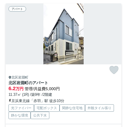
アパート
北区岩淵町
北区岩淵町のアパート
6.2
万円
管理/共益費5,000円
11.37㎡ (1R) /築9年 /2階建
京浜東北線「赤羽」駅 徒歩10分
光ファイバー
宅配ボックス
閑静な住宅地
外観タイル張り
静かな環境
公共下水