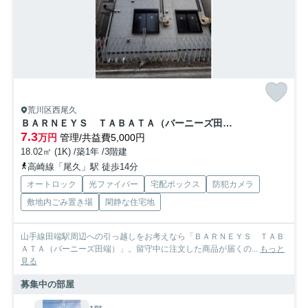
荒川区西尾久
ＢＡＲＮＥＹＳ ＴＡＢＡＴＡ（バーニーズ田端）
7.3
万円
管理/共益費5,000円
18.02㎡ (1K) /築1年 /3階建
高崎線「尾久」駅 徒歩14分
オートロック
光ファイバー
宅配ボックス
防犯カメラ
敷地内ごみ置き場
閑静な住宅地
山手線田端駅周辺への引っ越しをお考えなら「ＢＡＲＮＥＹＳ ＴＡＢ
ＡＴＡ（バーニーズ田端）」。留守中に注文した商品が届くの...
もっと
見る
募集中の部屋