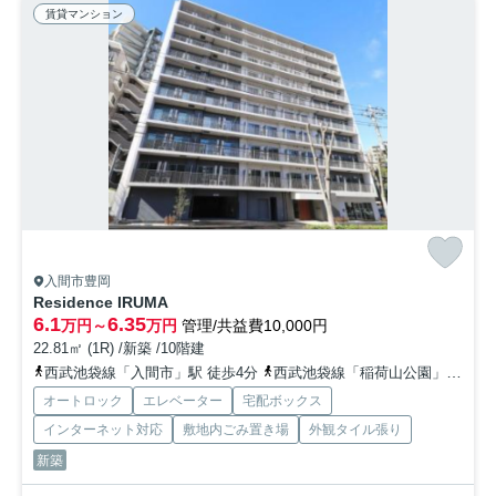
賃貸マンション
入間市豊岡
Residence IRUMA
6.1
6.35
万円～
万円
管理/共益費10,000円
22.81㎡ (1R) /新築 /10階建
西武池袋線「入間市」駅 徒歩4分
西武池袋線「稲荷山公園」駅 徒歩20分
オートロック
エレベーター
宅配ボックス
インターネット対応
敷地内ごみ置き場
外観タイル張り
新築