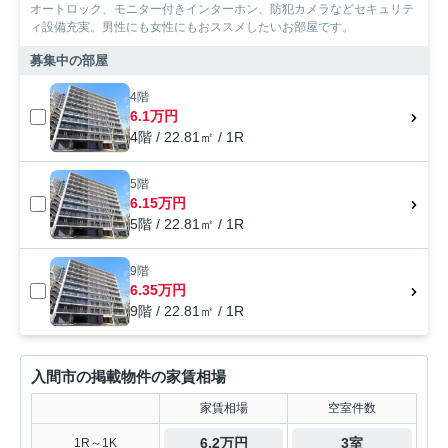
オートロック、モニター付きインターホン、防犯カメラなどセキュリテ
ィ設備充実。男性にも女性にもおススメしたいお部屋です。
募集中の部屋
4階
6.1万円
4階 / 22.81㎡ / 1R
5階
6.15万円
5階 / 22.81㎡ / 1R
9階
6.35万円
9階 / 22.81㎡ / 1R
入間市の掲載物件の家賃相場
家賃相場
空室件数
6.2万円
3室
1R～1K