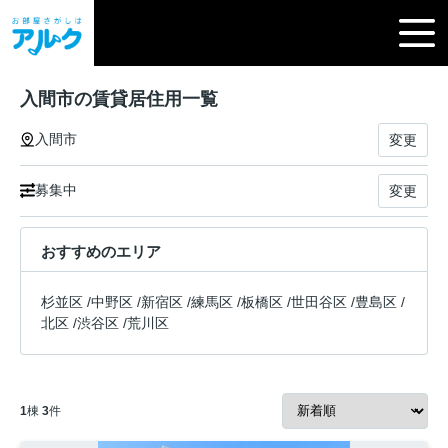
入間市の賃貸居住用一覧
入間市
変更
募集中
変更
おすすめのエリア
杉並区
/
中野区
/
新宿区
/
練馬区
/
板橋区
/
世田谷区
/
豊島区
/
北区
/
渋谷区
/
荒川区
1
棟
3
件