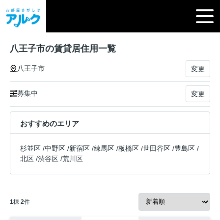
八王子市の賃貸居住用一覧
八王子市
変更
募集中
変更
おすすめのエリア
杉並区
/
中野区
/
新宿区
/
練馬区
/
板橋区
/
世田谷区
/
豊島区
/
北区
/
渋谷区
/
荒川区
1
棟
2
件