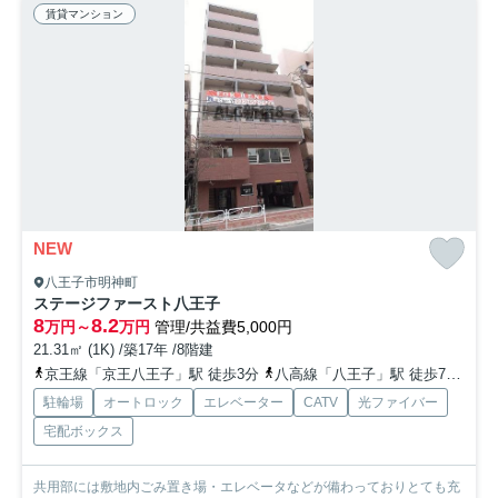
賃貸マンション
NEW
八王子市明神町
ステージファースト八王子
8
8.2
万円～
万円
管理/共益費5,000円
21.31㎡ (1K) /築17年 /8階建
京王線「京王八王子」駅 徒歩3分
八高線「八王子」駅 徒歩7分
京
駐輪場
オートロック
エレベーター
CATV
光ファイバー
宅配ボックス
共用部には敷地内ごみ置き場・エレベータなどが備わっておりとても充