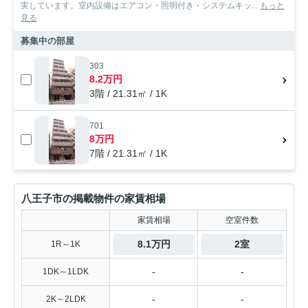
実しています。室内設備はエアコン・照明付き・システムキッ...
もっと
見る
募集中の部屋
303
8.2万円
3階 / 21.31㎡ / 1K
701
8万円
7階 / 21.31㎡ / 1K
八王子市の掲載物件の家賃相場
家賃相場
空室件数
8.1万円
2室
1R～1K
-
-
1DK～1LDK
-
-
2K～2LDK