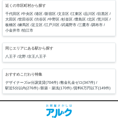
近くの市区町村から探す
千代田区
中央区
港区
新宿区
文京区
江東区
品川区
目黒区
大田区
世田谷区
渋谷区
中野区
杉並区
豊島区
北区
荒川区
板橋区
練馬区
足立区
江戸川区
武蔵野市
三鷹市
調布市
小金井市
狛江市
同じエリアにある駅から探す
八王子
北野
京王八王子
おすすめこだわり特集
デザイナーズor分譲賃貸(704件)
敷金礼金ゼロ(347件)
駅近5分以内(276件)
新築・築浅(170件)
賃料6万円以下(149件)