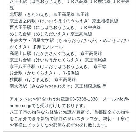
八王子駅（はちおうじえき）ＪＲ八高線 ＪＲ横浜線 ＪＲ中央
線
北野駅（きたのえき）京王高尾線 京王線
京王堀之内駅（けいおうほりのうちえき）京王相模原線
西八王子駅（にしはちおうじえき）ＪＲ中央線
めじろ台駅（めじろだいえき）京王高尾線
中央大学・明星大学駅（ちゅうおうだいがく・めいせいだい
がくえき） 多摩モノレール
高尾山口駅（たかおさんぐちえき） 京王高尾線
京王片倉駅（けいおうかたくらえき） 京王高尾線
京王八王子駅（けいおうはちおうじえき） 京王線
片倉駅（かたくらえき）ＪＲ横浜線
狭間駅（はざまえき） 京王高尾線
南大沢駅（みなみおおさわえき）京王相模原線 等
アルクへのお問合せはお電話03-5338-1338・メールinfo@-
home.co.jpでも受け付けしております。
八王子市の物件なら経験と知識が豊富で、首都圏全ての物件
をご紹介できる新宿で評判の良いスタッフが、親切・丁寧に
お客様にピッタリなお部屋を必ずお探し致します。