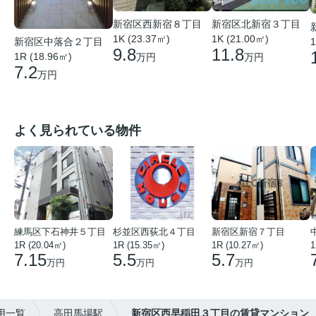
新宿区西新宿８丁目
新宿区北新宿３丁目
1K (23.37㎡)
1K (21.00㎡)
1
新宿区中落合２丁目
9.8
11.8
1R (18.96㎡)
万円
万円
7.2
万円
よく見られている物件
練馬区下石神井５丁目
杉並区西荻北４丁目
新宿区新宿７丁目
1R (20.04㎡)
1R (15.35㎡)
1R (10.27㎡)
1
7.15
5.5
5.7
万円
万円
万円
用一覧
高田馬場駅
新宿区西早稲田３丁目の賃貸マンション