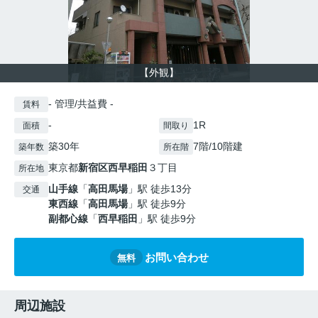
【外観】
- 管理/共益費 -
賃料
-
1R
面積
間取り
築30年
7階/10階建
築年数
所在階
東京都
新宿区
西早稲田
３丁目
所在地
山手線
「
高田馬場
」駅 徒歩13分
交通
東西線
「
高田馬場
」駅 徒歩9分
副都心線
「
西早稲田
」駅 徒歩9分
お問い合わせ
無料
周辺施設