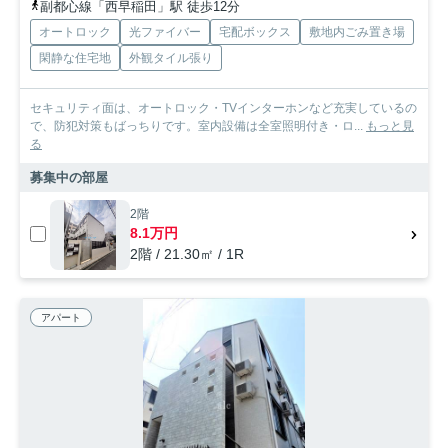
副都心線「西早稲田」駅 徒歩12分
オートロック
光ファイバー
宅配ボックス
敷地内ごみ置き場
閑静な住宅地
外観タイル張り
セキュリティ面は、オートロック・TVインターホンなど充実しているの
で、防犯対策もばっちりです。室内設備は全室照明付き・ロ...
もっと見
る
募集中の部屋
2階
8.1万円
2階 / 21.30㎡ / 1R
アパート