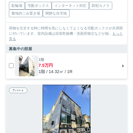
駐輪場
宅配ボックス
インターネット対応
防犯カメラ
敷地内ごみ置き場
閑静な住宅地
荷物を注文する時に時間を気にしなくてよくなる宅配ボックスが共用部
に付いています。室内設備は浴室乾燥機・洗面所独立などが揃...
もっと
見る
募集中の部屋
1階
7.5万円
1階 / 14.32㎡ / 1R
アパート