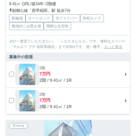
9.41㎡ (1R) /築16年 /2階建
副都心線「西早稲田」駅 徒歩7分
駐輪場
オートロック
光ファイバー
防犯カメラ
敷地内ごみ置き場
閑静な住宅地
ぜひ一度見ていただきたい、「シエスタヒルズ」です。便利なスーパー
「マルエツ プチ 高田馬場店」まで328mです。使い勝手...
もっと見る
募集中の部屋
2階
7万円
2階 / 9.41㎡ / 1R
2階
7万円
2階 / 9.41㎡ / 1R
アパート