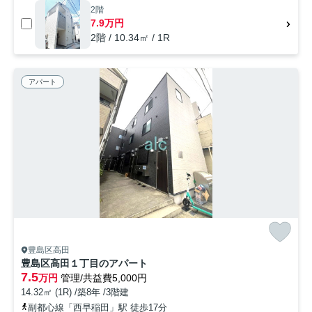
2階
7.9万円
2階 / 10.34㎡ / 1R
アパート
豊島区高田
豊島区高田１丁目のアパート
7.5
万円
管理/共益費5,000円
14.32㎡ (1R) /築8年 /3階建
副都心線「西早稲田」駅 徒歩17分