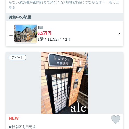
らない来訪者が玄関前まで来なくなり防犯対策につながるオー...
もっと
見る
募集中の部屋
1階
6.5万円
1階 / 11.52㎡ / 1R
アパート
NEW
新宿区高田馬場