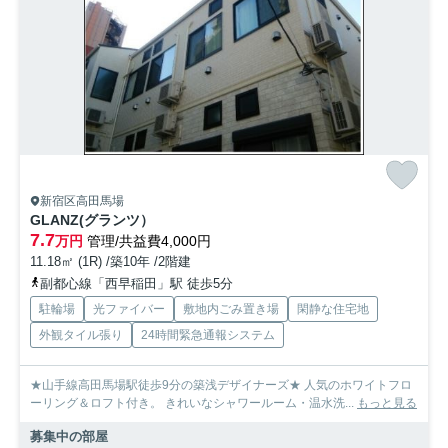
新宿区高田馬場
GLANZ(グランツ）
7.7
万円
管理/共益費4,000円
11.18㎡ (1R) /築10年 /2階建
副都心線「西早稲田」駅 徒歩5分
駐輪場
光ファイバー
敷地内ごみ置き場
閑静な住宅地
外観タイル張り
24時間緊急通報システム
★山手線高田馬場駅徒歩9分の築浅デザイナーズ★ 人気のホワイトフロ
ーリング＆ロフト付き。 きれいなシャワールーム・温水洗...
もっと見る
募集中の部屋