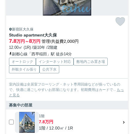
新宿区大久保
Studio apartment大久保
7.8
8
万円～
万円
管理/共益費2,000円
12.00㎡ (1R) /築10年 /2階建
副都心線「西早稲田」駅 徒歩14分
オートロック
インターネット対応
敷地内ごみ置き場
外観タイル張り
公共下水
室内設備は全居室フローリング・ネット専用回線などが揃っているの
で、快適に過ごしやすいお部屋になります。初期費用はカードで...
もっ
と見る
募集中の部屋
1階
7.8万円
1階 / 12.00㎡ / 1R