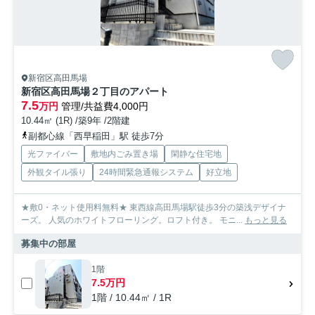
新宿区高田馬場
新宿区高田馬場２丁目のアパート
7.5
万円
管理/共益費4,000円
10.44㎡ (1R) /築9年 /2階建
副都心線「西早稲田」駅 徒歩7分
光ファイバー
敷地内ごみ置き場
閑静な住宅地
外観タイル張り
24時間緊急通報システム
好立地
★敷0・ネット使用料無料★ 東西線高田馬場駅徒歩3分の築浅デザイナ
ーズ。 人気のホワイトフローリング。ロフト付き。 モニ...
もっと見る
募集中の部屋
1階
7.5万円
1階 / 10.44㎡ / 1R