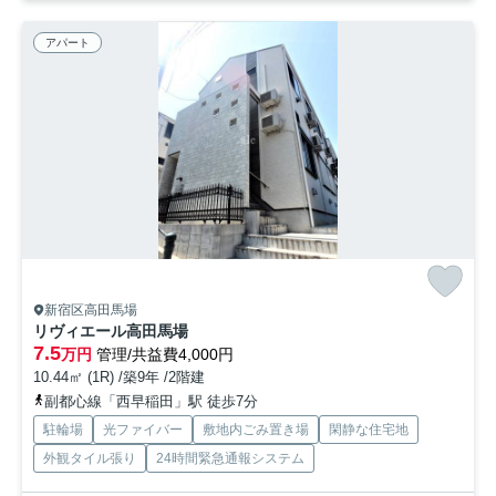
アパート
新宿区高田馬場
リヴィエール高田馬場
7.5
万円
管理/共益費4,000円
10.44㎡ (1R) /築9年 /2階建
副都心線「西早稲田」駅 徒歩7分
駐輪場
光ファイバー
敷地内ごみ置き場
閑静な住宅地
外観タイル張り
24時間緊急通報システム