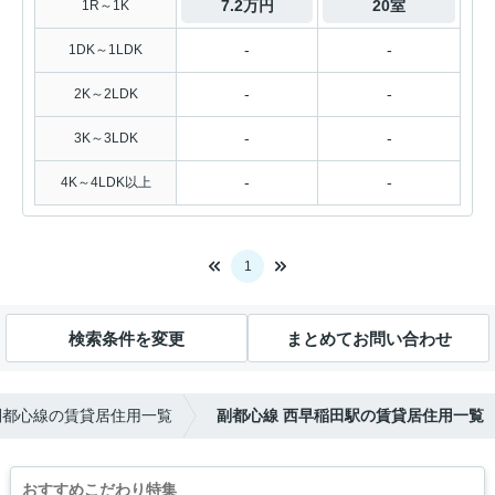
7.2万円
20室
1R～1K
-
-
1DK～1LDK
-
-
2K～2LDK
-
-
3K～3LDK
-
-
4K～4LDK以上
1
検索条件を変更
まとめてお問い合わせ
副都心線の賃貸居住用一覧
副都心線 西早稲田駅の賃貸居住用一覧
おすすめこだわり特集