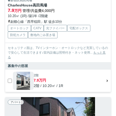
新宿区高田馬場
CharlesHouse高田馬場
7.9
万円
管理/共益費4,000円
10.20㎡ (1R) /築1年 /2階建
副都心線「西早稲田」駅 徒歩10分
オートロック
CATV
光ファイバー
宅配ボックス
防犯カメラ
敷地内ごみ置き場
セキュリティ面は、TVインターホン・オートロックなど充実しているの
で安心して生活できます♪室内設備は照明付き・ネット使用...
もっと見
る
募集中の部屋
2階
7.9万円
2階 / 10.20㎡ / 1R
アパート