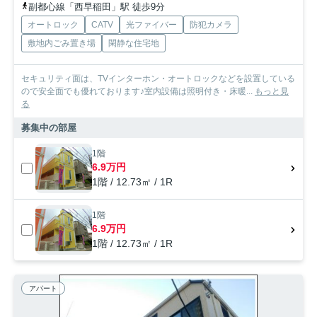
副都心線「西早稲田」駅 徒歩9分
オートロック
CATV
光ファイバー
防犯カメラ
敷地内ごみ置き場
閑静な住宅地
セキュリティ面は、TVインターホン・オートロックなどを設置している
ので安全面でも優れております♪室内設備は照明付き・床暖...
もっと見
る
募集中の部屋
1階
6.9万円
1階 / 12.73㎡ / 1R
1階
6.9万円
1階 / 12.73㎡ / 1R
アパート