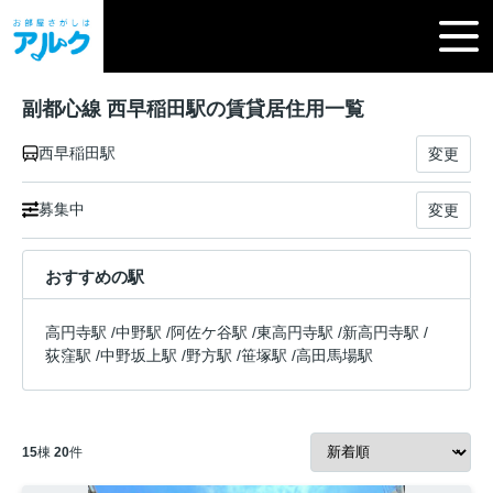
副都心線 西早稲田駅の賃貸居住用一覧
西早稲田駅
変更
募集中
変更
おすすめの駅
高円寺駅
/
中野駅
/
阿佐ケ谷駅
/
東高円寺駅
/
新高円寺駅
/
荻窪駅
/
中野坂上駅
/
野方駅
/
笹塚駅
/
高田馬場駅
15
棟
20
件