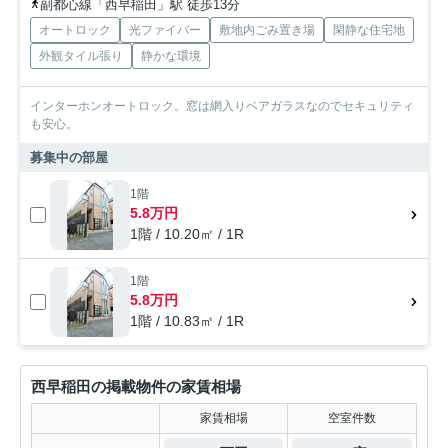
副都心線「西早稲田」駅 徒歩13分
オートロック
光ファイバー
敷地内ごみ置き場
閑静な住宅地
外観タイル張り
静かな環境
インターホンオートロック。窓は網入りベアガラスなのでセキュリティ
も安心。
募集中の部屋
1階
5.8万円
1階 / 10.20㎡ / 1R
1階
5.8万円
1階 / 10.83㎡ / 1R
西早稲田の掲載物件の家賃相場
家賃相場
空室件数