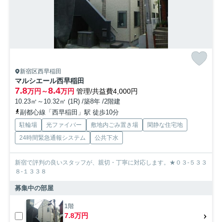
新宿区西早稲田
マルシエール西早稲田
7.8
8.4
万円～
万円
管理/共益費4,000円
10.23㎡～10.32㎡ (1R) /築8年 /2階建
副都心線「西早稲田」駅 徒歩10分
駐輪場
光ファイバー
敷地内ごみ置き場
閑静な住宅地
24時間緊急通報システム
公共下水
新宿で評判の良いスタッフが、親切・丁寧に対応します。★０３-５３３
８-１３３８
募集中の部屋
1階
7.8万円