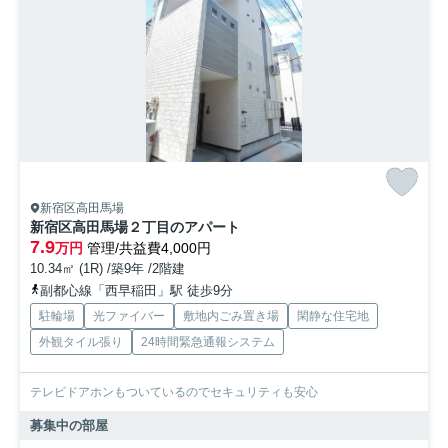
新宿区高田馬場
新宿区高田馬場２丁目のアパート
7.9
万円
管理/共益費4,000円
10.34㎡ (1R) /築9年 /2階建
副都心線「西早稲田」駅 徒歩9分
駐輪場
光ファイバー
敷地内ごみ置き場
閑静な住宅地
外観タイル張り
24時間緊急通報システム
テレビドアホンもついているのでセキュリティも安心
募集中の部屋