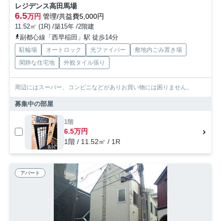
レジデンス高田馬場
6.5
万円
管理/共益費5,000円
11.52㎡ (1R) /築15年 /2階建
副都心線「西早稲田」駅 徒歩14分
駐輪場
オートロック
光ファイバー
敷地内ごみ置き場
閑静な住宅地
外観タイル張り
周辺にはスーパー、コンビニなどがありお買い物には困りません。
募集中の部屋
1階
6.5万円
1階 / 11.52㎡ / 1R
アパート