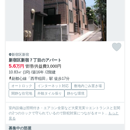
新宿区新宿
新宿区新宿７丁目のアパート
5.6
万円
管理/共益費3,000円
10.83㎡ (1R) /築16年 /2階建
副都心線「西早稲田」駅 徒歩17分
オートロック
インターネット対応
敷地内ごみ置き場
閑静な住宅地
外観タイル張り
静かな環境
室内設備は照明付き・エアコン全室など大変充実☆エントランスと玄関
の2つのロックで守られているので防犯対策につながるオート...
もっと
見る
募集中の部屋