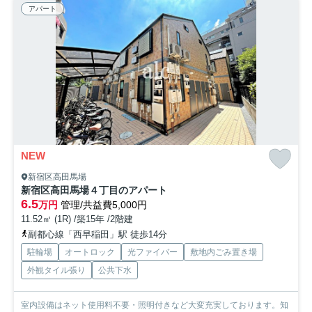
アパート
NEW
新宿区高田馬場
新宿区高田馬場４丁目のアパート
6.5
万円
管理/共益費5,000円
11.52㎡ (1R) /築15年 /2階建
副都心線「西早稲田」駅 徒歩14分
駐輪場
オートロック
光ファイバー
敷地内ごみ置き場
外観タイル張り
公共下水
室内設備はネット使用料不要・照明付きなど大変充実しております。知