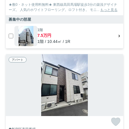
★敷0・ネット使用料無料★ 東西線高田馬場駅徒歩3分の築浅デザイナ
ーズ。 人気のホワイトフローリング。ロフト付き。 モニ...
もっと見る
募集中の部屋
1階
7.5万円
1階 / 10.44㎡ / 1R
アパート