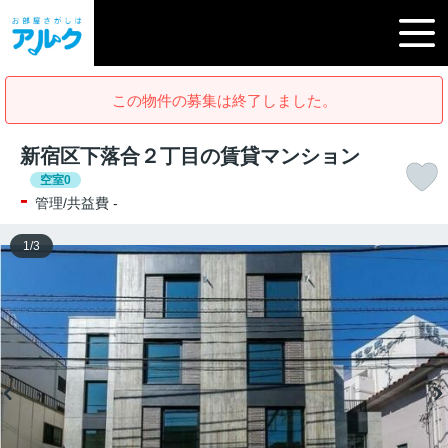
この物件の募集は終了しました。
新宿区下落合２丁目の賃貸マンション
空室0
-
管理/共益費 -
1
/
3