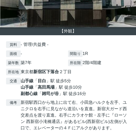
【外観】
- 管理/共益費 -
賃料
-
1R
面積
間取り
築7年
2階/4階建
築年数
所在階
東京都
新宿区
下落合
２丁目
所在地
山手線
「
目白
」駅 徒歩5分
交通
山手線
「
高田馬場
」駅 徒歩10分
副都心線
「
雑司が谷
」駅 徒歩16分
新宿駅西口から地上に出て右、小田急ハルクを左手、ユ
備考
ニクロを右手に見ながら道沿いを直進。新宿大ガード西
交差点を渡り直進。右手にカラオケ館・左手に『ローソ
ン 西新宿小滝橋通店』があるビル(西新宿ビル)左側が入
口で、エレベーターの４Ｆにアルクがあります。