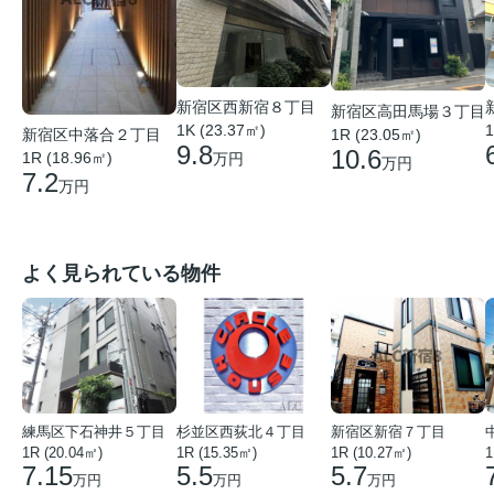
新宿区西新宿８丁目
新宿区高田馬場３丁目
1K (23.37㎡)
1
1R (23.05㎡)
新宿区中落合２丁目
9.8
10.6
1R (18.96㎡)
万円
万円
7.2
万円
よく見られている物件
練馬区下石神井５丁目
杉並区西荻北４丁目
新宿区新宿７丁目
1R (20.04㎡)
1R (15.35㎡)
1R (10.27㎡)
1
7.15
5.5
5.7
万円
万円
万円