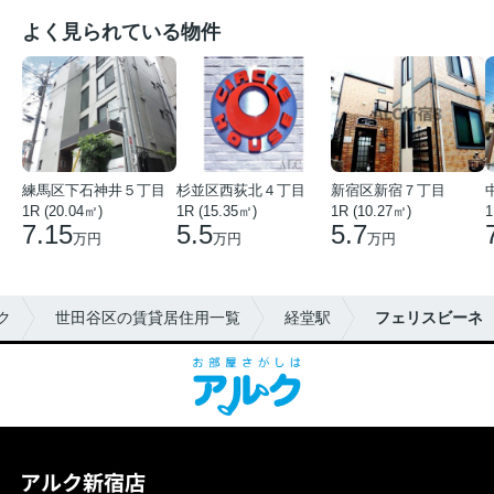
よく見られている物件
練馬区下石神井５丁目
杉並区西荻北４丁目
新宿区新宿７丁目
1R (20.04㎡)
1R (15.35㎡)
1R (10.27㎡)
1
7.15
5.5
5.7
万円
万円
万円
ク
世田谷区の賃貸居住用一覧
経堂駅
フェリスビーネ
アルク新宿店