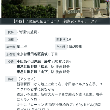
【外観】☆敷金礼金ゼロゼロ！！初期安デザイナーズ☆
- 管理/共益費 -
賃料
-
1R
面積
間取り
築11年
1階/2階建
築年数
所在階
東京都
世田谷区
宮坂
３丁目
所在地
小田急小田原線
「
経堂
」駅 徒歩8分
交通
東急世田谷線
「
松原
」駅 徒歩15分
東急世田谷線
「
山下
」駅 徒歩15分
【アクセス】
備考
新宿駅西口から地上に出て右、小田急ハルクを左手、ユ
ニクロを右手に見ながら
道沿いを直進。新宿大ガード西交差点を渡り直進。右手
にカラオケ館・
左手に『ローソン 西新宿小滝橋通店』があるビル(西新
宿ビル)左側が入口で、