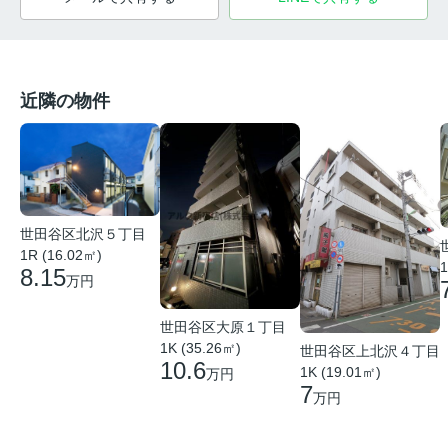
近隣の物件
世田谷区北沢５丁目
1R (16.02㎡)
1
8.15
万円
世田谷区大原１丁目
1K (35.26㎡)
世田谷区上北沢４丁目
10.6
1K (19.01㎡)
万円
7
万円