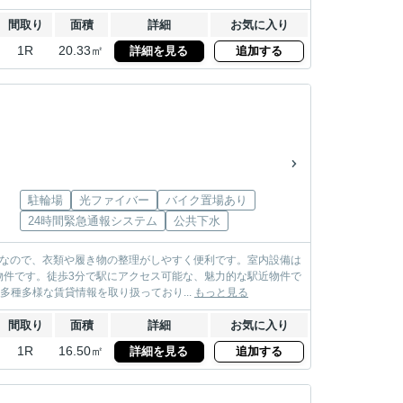
間取り
面積
詳細
お気に入り
1R
20.33㎡
詳細を見る
追加する
駐輪場
光ファイバー
バイク置場あり
24時間緊急通報システム
公共下水
富なので、衣類や履き物の整理がしやすく便利です。室内設備は
物件です。徒歩3分で駅にアクセス可能な、魅力的な駅近物件で
多種多様な賃貸情報を取り扱っており...
もっと見る
間取り
面積
詳細
お気に入り
1R
16.50㎡
詳細を見る
追加する