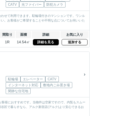
CATV
光ファイバー
防犯カメラ
合わせて利用できます。駐輪場付きのマンションです。ワンル
さい。お客様がご希望することや不明な点についてお伺いいた
間取り
面積
詳細
お気に入り
1R
14.54㎡
詳細を見る
追加する
駐輪場
エレベーター
CATV
インターネット対応
敷地内ごみ置き場
閑静な住宅地
お客様におすすめです。当物件は空家ですので、内覧もスムー
谷区で暮らすなら、アルク新宿店(アルク)より安心できるお