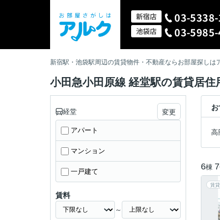
03-5338-
新宿店
03-5985-
池袋店
新宿駅・池袋駅周辺の賃貸物件・不動産ならお部屋探しは
小田急小田原線 経堂駅の賃貸居住
お
経堂
変更
アパート
高
マンション
6
7
棟
一戸建て
賃貸
賃料
～