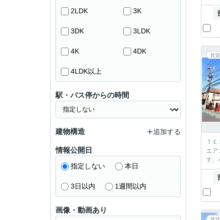
2LDK
3K
3DK
3LDK
4K
4DK
賃貸
4LDK以上
駅・バス停からの時間
建物構造
追加する
ＴＥ
情報公開日
エア
す。
指定しない
本日
3日以内
1週間以内
画像・動画あり
賃貸