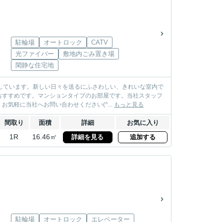
駐輪場
オートロック
CATV
光ファイバー
敷地内ごみ置き場
閑静な住宅地
しています。新しい日々を送るにふさわしい、きれいな室内で
おすすめです。マンションタイプのお部屋です。当社スタッフ
気軽に当社へお問い合わせください(^...
もっと見る
間取り
面積
詳細
お気に入り
1R
16.46㎡
詳細を見る
追加する
駐輪場
オートロック
エレベーター