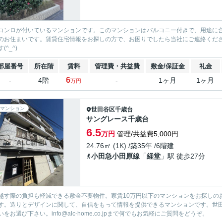
コンロが付いているマンションです。このマンションはバルコニー付きで、用途に
のお住まいです。賃貸住宅情報をお探しの方で、お困りでしたら当社にご連絡くだ
(^_^)
部屋番号
所在階
賃料
管理費・共益費
敷金/保証金
礼金
6
-
4階
-
1ヶ月
1ヶ月
万円
マンション
世田谷区
千歳台
サングレース千歳台
6.5
万円
管理/共益費5,000円
24.76㎡ (1K) /築35年 /6階建
小田急小田原線
「
経堂
」駅 徒歩27分
越す際の負担も軽減できる敷金不要物件。家賃10万円以下のマンションをお探しの
す。造りとデザインに関して、自信をもって情報を提供できるマンションです。世田
いをお選び下さい。info@alc-home.co.jpまで何でもお気軽にご質問をどうぞ。