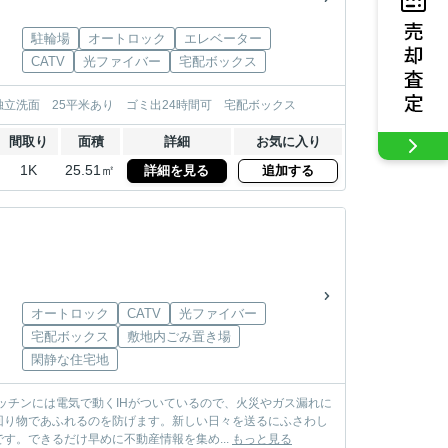
駐輪場
オートロック
エレベーター
CATV
光ファイバー
宅配ボックス
立洗面 25平米あり ゴミ出24時間可 宅配ボックス
間取り
面積
詳細
お気に入り
1K
25.51㎡
詳細を見る
追加する
オートロック
CATV
光ファイバー
宅配ボックス
敷地内ごみ置き場
閑静な住宅地
ッチンには電気で動くIHがついているので、火災やガス漏れに
回り物であふれるのを防げます。新しい日々を送るにふさわし
。できるだけ早めに不動産情報を集め...
もっと見る