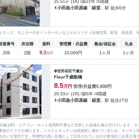
25.51㎡ (1K) /築21年 /5階建
小田急小田原線
「
経堂
」駅 徒歩6分
トロック、モニター付きインターホンなどセキュリティ設備充実。駅近 鉄筋造 独
部屋番号
所在階
賃料
管理費・共益費
敷金/保証金
礼金
9.3
206
2階
10,000円
1ヶ月
1ヶ月
万円
マンション
世田谷区
千歳台
Fleur千歳船橋
8.5
万円
管理/共益費5,000円
20.33㎡ (1R) /築5年 /4階建
小田急小田原線
「
経堂
」駅 徒歩27分
設備はBS・エアコン・ネット使用料不要など充実した設備を備え付けています。キ
事故のリスクが減ります。システムキッチンは収納性に優れているため、キッチン
きれいな室内です。利便性の高い設備として注目されているのが敷地内ごみ置き場です