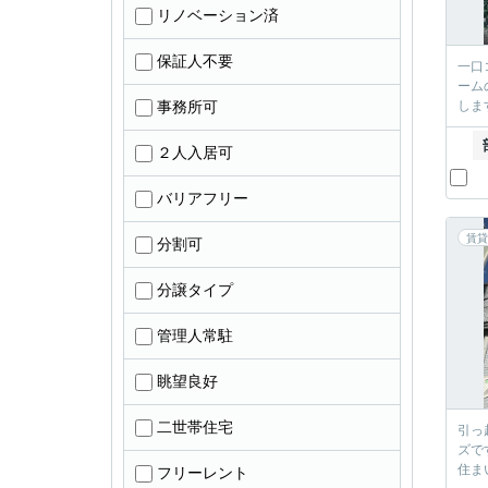
リノベーション済
保証人不要
一口
ーム
事務所可
します
２人入居可
バリアフリー
賃貸
分割可
分譲タイプ
管理人常駐
眺望良好
二世帯住宅
引っ
ズで
住ま
フリーレント