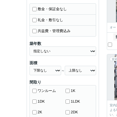
敷金・保証金なし
礼金・敷引なし
オー
共益費・管理費込み
築年数
賃貸
面積
～
間取り
ワンルーム
1K
1DK
1LDK
室内
よる
2K
2DK
い、