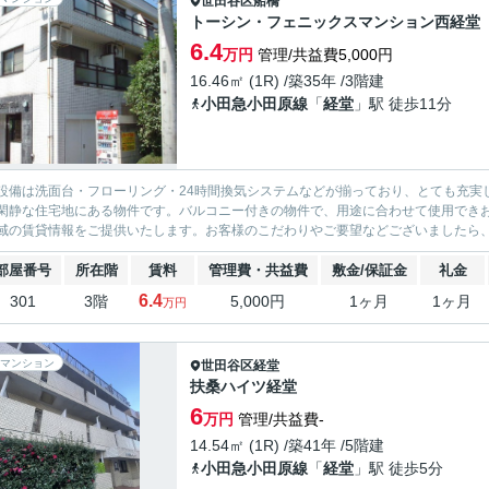
世田谷区
船橋
トーシン・フェニックスマンション西経堂
6.4
万円
管理/共益費5,000円
16.46㎡ (1R) /築35年 /3階建
小田急小田原線
「
経堂
」駅 徒歩11分
設備は洗面台・フローリング・24時間換気システムなどが揃っており、とても充実
閑静な住宅地にある物件です。バルコニー付きの物件で、用途に合わせて使用でき
域の賃貸情報をご提供いたします。お客様のこだわりやご要望などございましたら、お
部屋番号
所在階
賃料
管理費・共益費
敷金/保証金
礼金
6.4
301
3階
5,000円
1ヶ月
1ヶ月
万円
マンション
世田谷区
経堂
扶桑ハイツ経堂
6
万円
管理/共益費-
14.54㎡ (1R) /築41年 /5階建
小田急小田原線
「
経堂
」駅 徒歩5分