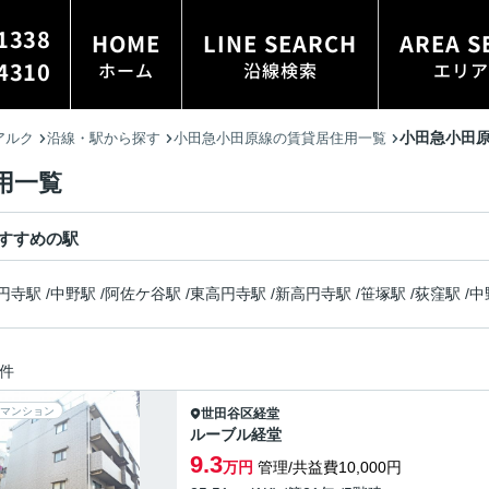
1338
HOME
LINE SEARCH
AREA S
4310
ホーム
沿線検索
エリア
小田急小田原
アルク
沿線・駅から探す
小田急小田原線の賃貸居住用一覧
用一覧
すすめの駅
円寺駅
/
中野駅
/
阿佐ケ谷駅
/
東高円寺駅
/
新高円寺駅
/
笹塚駅
/
荻窪駅
/
中
件
マンション
世田谷区
経堂
ルーブル経堂
9.3
万円
管理/共益費10,000円