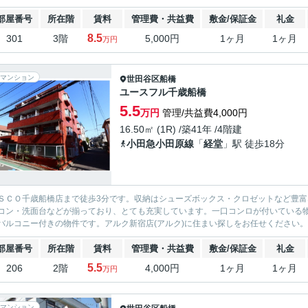
部屋番号
所在階
賃料
管理費・共益費
敷金/保証金
礼金
8.5
301
3階
5,000円
1ヶ月
1ヶ月
万円
マンション
世田谷区
船橋
ユースフル千歳船橋
5.5
万円
管理/共益費4,000円
16.50㎡ (1R) /築41年 /4階建
小田急小田原線
「
経堂
」駅 徒歩18分
ＳＣＯ千歳船橋店まで徒歩3分です。収納はシューズボックス・クロゼットなど豊
コン・洗面台などが揃っており、とても充実しています。一口コンロが付いている
バルコニー付きの物件です。アルク新宿店(アルク)に住まい探しをお任せください。
部屋番号
所在階
賃料
管理費・共益費
敷金/保証金
礼金
5.5
206
2階
4,000円
1ヶ月
1ヶ月
万円
マンション