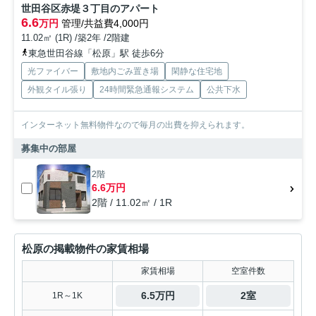
世田谷区赤堤３丁目のアパート
6.6
万円
管理/共益費4,000円
11.02㎡ (1R) /築2年 /2階建
東急世田谷線「松原」駅 徒歩6分
光ファイバー
敷地内ごみ置き場
閑静な住宅地
外観タイル張り
24時間緊急通報システム
公共下水
インターネット無料物件なので毎月の出費を抑えられます。
募集中の部屋
2階
6.6万円
2階 / 11.02㎡ / 1R
松原の掲載物件の家賃相場
家賃相場
空室件数
6.5万円
2室
1R～1K