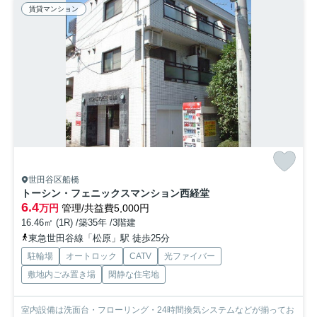
賃貸マンション
世田谷区船橋
トーシン・フェニックスマンション西経堂
6.4
万円
管理/共益費5,000円
16.46㎡ (1R) /築35年 /3階建
東急世田谷線「松原」駅 徒歩25分
駐輪場
オートロック
CATV
光ファイバー
敷地内ごみ置き場
閑静な住宅地
室内設備は洗面台・フローリング・24時間換気システムなどが揃ってお