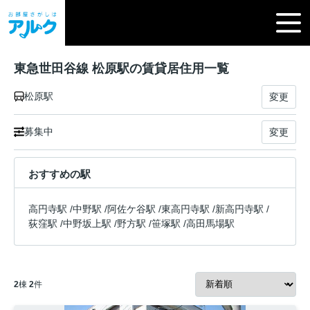
東急世田谷線 松原駅の賃貸居住用一覧
松原駅
変更
募集中
変更
おすすめの駅
高円寺駅
/
中野駅
/
阿佐ケ谷駅
/
東高円寺駅
/
新高円寺駅
/
荻窪駅
/
中野坂上駅
/
野方駅
/
笹塚駅
/
高田馬場駅
2
棟
2
件