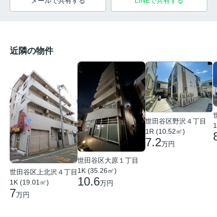
メールで共有する
LINEで共有する
近隣の物件
世田谷区野沢４丁目
1
1R (10.52㎡)
7.2
万円
世田谷区大原１丁目
1K (35.26㎡)
世田谷区上北沢４丁目
10.6
1K (19.01㎡)
万円
7
万円