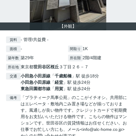
【外観】
- 管理/共益費 -
賃料
-
1K
面積
間取り
築29年
2階/4階建
築年数
所在階
東京都
世田谷区
桜丘
３丁目２６－７
所在地
小田急小田原線
「
千歳船橋
」駅 徒歩18分
交通
小田急小田原線
「
経堂
」駅 徒歩24分
東急田園都市線
「
用賀
」駅 徒歩24分
「プラティーク⾺事公苑」のここがイチオシ。共用部に
備考
はエレベータ・敷地内ごみ置き場などが揃っておりま
す。風通しが良い物件です。クレジットカードで初期費
用をお支払いいただける物件です。こちらの物件はマン
ションです。世田谷区の賃貸情報はお任せください。お
仕事でお忙しい方にも、メール<info@alc-home.co.jp>
からのお問い合わせが楽です。