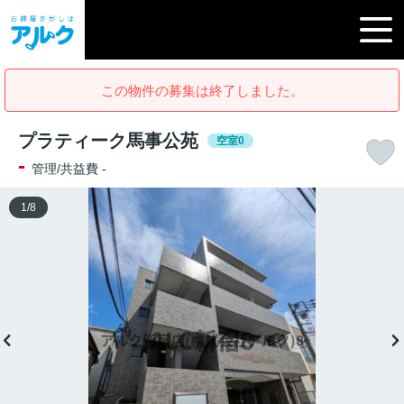
この物件の募集は終了しました。
プラティーク⾺事公苑
空室0
-
管理/共益費 -
1
/
8