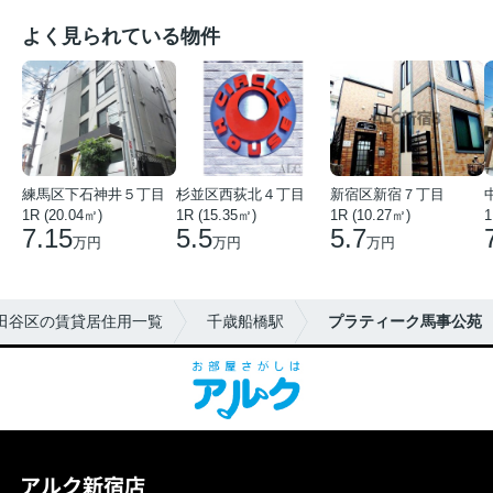
よく見られている物件
練馬区下石神井５丁目
杉並区西荻北４丁目
新宿区新宿７丁目
1R (20.04㎡)
1R (15.35㎡)
1R (10.27㎡)
1
7.15
5.5
5.7
万円
万円
万円
田谷区の賃貸居住用一覧
千歳船橋駅
プラティーク⾺事公苑
アルク新宿店