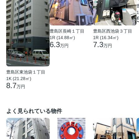
1
豊島区長崎１丁目
豊島区西池袋３丁目
1R (14.88㎡)
1R (16.34㎡)
6.3
7.3
万円
万円
豊島区東池袋１丁目
1K (21.28㎡)
8.7
万円
よく見られている物件