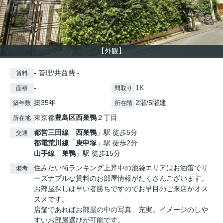
【外観】
- 管理/共益費 -
賃料
-
1K
面積
間取り
築35年
2階/5階建
築年数
所在階
東京都
豊島区
西巣鴨
２丁目
所在地
都営三田線
「
西巣鴨
」駅 徒歩5分
交通
都電荒川線
「
庚申塚
」駅 徒歩2分
山手線
「
巣鴨
」駅 徒歩15分
住みたい街ランキング上昇中の池袋エリアはお洒落でリ
備考
ーズナブルな賃料のお部屋情報がたくさんございます。
お部屋探しは早い者勝ちですのでお早目のご来店がオス
スメです。
店舗であればお部屋の中の写真、充実。イメージのしや
すいお部屋選びが可能です。