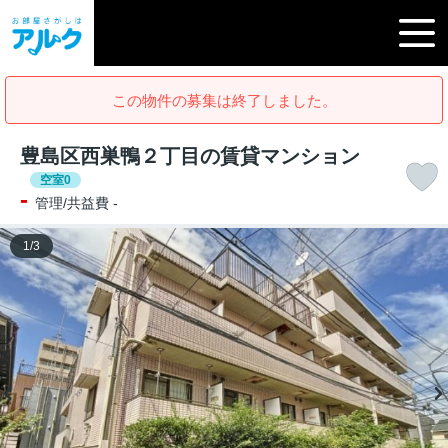
この物件の募集は終了しました。
豊島区西巣鴨２丁目の賃貸マンション
空室0
-
管理/共益費 -
1
/
3