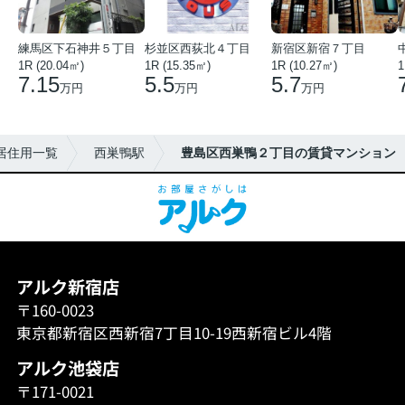
練馬区下石神井５丁目
杉並区西荻北４丁目
新宿区新宿７丁目
1R (20.04㎡)
1R (15.35㎡)
1R (10.27㎡)
1
7.15
5.5
5.7
万円
万円
万円
居住用一覧
西巣鴨駅
豊島区西巣鴨２丁目の賃貸マンション
アルク新宿店
〒160-0023
東京都新宿区西新宿7丁目10-19西新宿ビル4階
アルク池袋店
〒171-0021