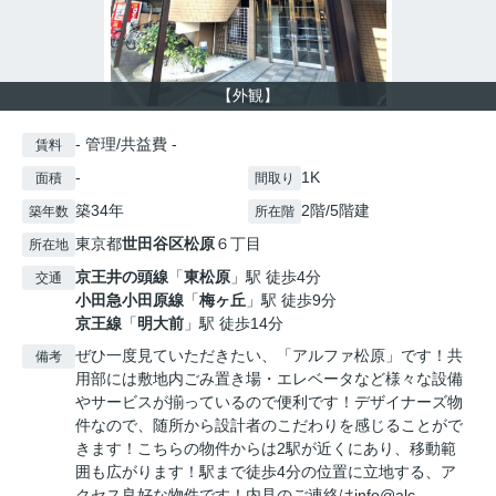
【外観】
- 管理/共益費 -
賃料
-
1K
面積
間取り
築34年
2階/5階建
築年数
所在階
東京都
世田谷区
松原
６丁目
所在地
京王井の頭線
「
東松原
」駅 徒歩4分
交通
小田急小田原線
「
梅ヶ丘
」駅 徒歩9分
京王線
「
明大前
」駅 徒歩14分
ぜひ一度見ていただきたい、「アルファ松原」です！共
備考
用部には敷地内ごみ置き場・エレベータなど様々な設備
やサービスが揃っているので便利です！デザイナーズ物
件なので、随所から設計者のこだわりを感じることがで
きます！こちらの物件からは2駅が近くにあり、移動範
囲も広がります！駅まで徒歩4分の位置に立地する、ア
クセス良好な物件です！内見のご連絡はinfo@alc-