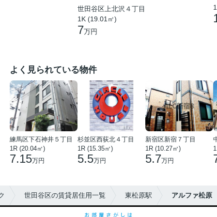
1
世田谷区上北沢４丁目
1K (19.01㎡)
7
万円
よく見られている物件
練馬区下石神井５丁目
杉並区西荻北４丁目
新宿区新宿７丁目
1R (20.04㎡)
1R (15.35㎡)
1R (10.27㎡)
1
7.15
5.5
5.7
万円
万円
万円
ク
世田谷区の賃貸居住用一覧
東松原駅
アルファ松原