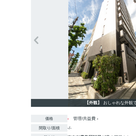
【外観】
おしゃれな外観
-
管理/共益費
-
価格
-/-
間取り/面積