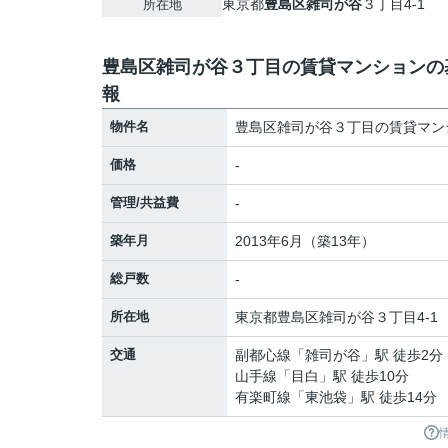
東京都
豊島区
雑司が谷
３丁目4-1
所在地
豊島区雑司が谷３丁目の賃貸マンションの
報
物件名
豊島区雑司が谷３丁目の賃貸マン
価格
-
管理/共益費
-
築年月
2013年6月（築13年）
総戸数
-
所在地
東京都
豊島区
雑司が谷
３丁目4-1
交通
副都心線
「
雑司が谷
」駅 徒歩2分
山手線
「
目白
」駅 徒歩10分
有楽町線
「
東池袋
」駅 徒歩14分