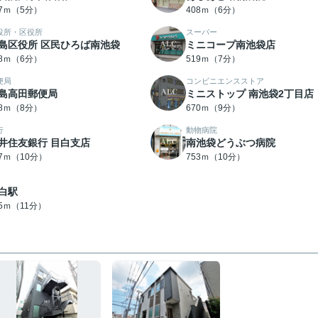
67ｍ（5分）
408ｍ（6分）
役所・区役所
スーパー
島区役所 区民ひろば南池袋
ミニコープ南池袋店
58ｍ（6分）
519ｍ（7分）
便局
コンビニエンスストア
島高田郵便局
ミニストップ 南池袋2丁目店
08ｍ（8分）
670ｍ（9分）
行
動物病院
井住友銀行 目白支店
南池袋どうぶつ病院
47ｍ（10分）
753ｍ（10分）
白駅
75ｍ（11分）