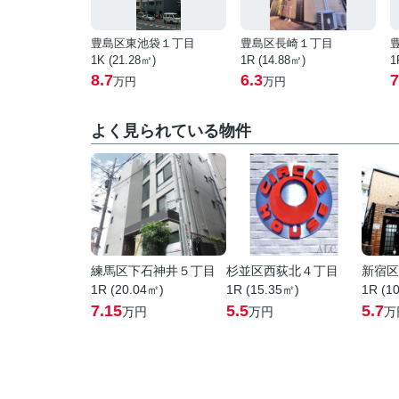
豊島区東池袋１丁目
豊島区長崎１丁目
1K (21.28㎡)
1R (14.88㎡)
1
8.7
6.3
7
万円
万円
よく見られている物件
練馬区下石神井５丁目
杉並区西荻北４丁目
新宿区
1R (20.04㎡)
1R (15.35㎡)
1R (1
7.15
5.5
5.7
万円
万円
万