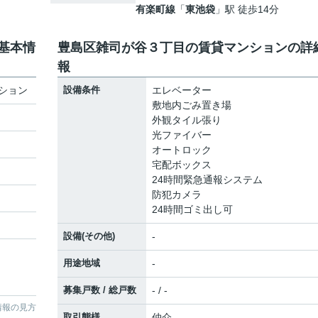
有楽町線
「
東池袋
」駅 徒歩14分
基本情
豊島区雑司が谷３丁目の賃貸マンションの詳
報
ション
設備条件
エレベーター
敷地内ごみ置き場
外観タイル張り
光ファイバー
オートロック
宅配ボックス
24時間緊急通報システム
防犯カメラ
24時間ゴミ出し可
設備(その他)
-
用途地域
-
募集戸数 / 総戸数
- / -
情報の見方
取引態様
仲介