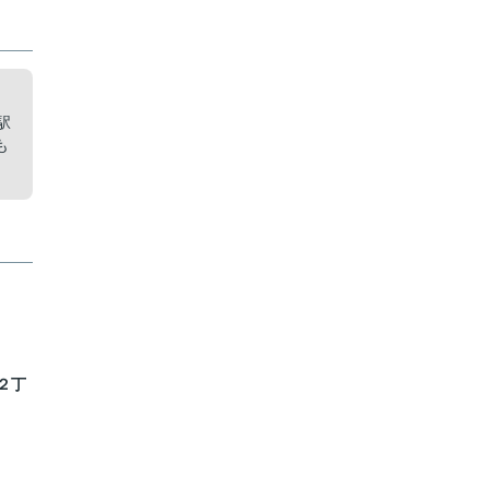
駅
も
２丁