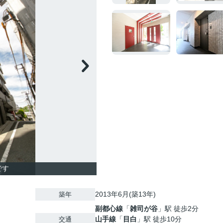
です
2013年6月(築13年)
築年
副都心線
「
雑司が谷
」駅 徒歩2分
山手線
「
目白
」駅 徒歩10分
交通