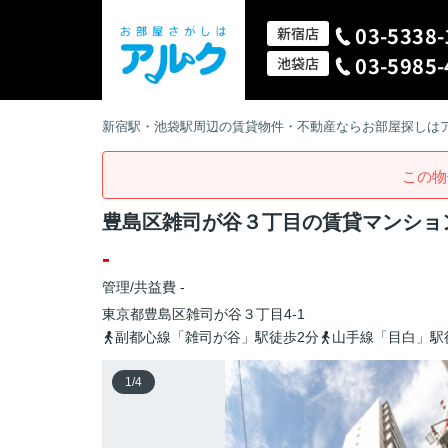
03-5338-
新宿店
03-5985-
池袋店
新宿駅・池袋駅周辺の賃貸物件・不動産ならお部屋探しは
この物
豊島区雑司が谷３丁目の賃貸マンショ
-
管理/共益費 -
東京都
豊島区
雑司が谷
３丁目4-1
副都心線「雑司が谷」駅徒歩2分
山手線「目白」駅
1
/
4