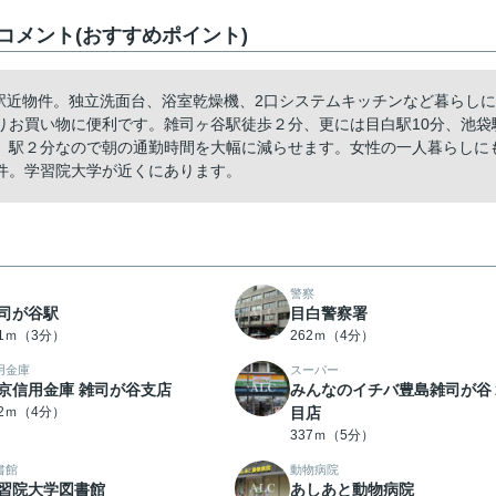
メント(おすすめポイント)
駅近物件。独立洗面台、浴室乾燥機、2口システムキッチンなど暮らしに
りお買い物に便利です。雑司ヶ谷駅徒歩２分、更には目白駅10分、池袋
。駅２分なので朝の通勤時間を大幅に減らせます。女性の一人暮らしに
件。学習院大学が近くにあります。
警察
司が谷駅
目白警察署
31ｍ（3分）
262ｍ（4分）
用金庫
スーパー
京信用金庫 雑司が谷支店
みんなのイチバ豊島雑司が谷
12ｍ（4分）
目店
337ｍ（5分）
書館
動物病院
習院大学図書館
あしあと動物病院