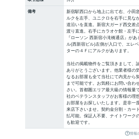
備考
新宿駅西口から地上に出て右、小田
ルクを左手、ユニクロを右手に見な
道沿いを直進。新宿大ガード西交差
渡り直進。右手にカラオケ館・左手
『ローソン 西新宿小滝橋通店』があ
ル(西新宿ビル)左側が入口で、エレ
ターの４Ｆにアルクがあります。
当社の掲載物件をご覧頂きまして、
ありがとうございます。他業者様の
なるお部屋も全て当社にて内見から
まで可能です。お気軽にお問い合わ
さい。首都圏エリア最大級の情報量
社のベテランスタッフがお客様の理
お部屋をお探しいたします。是非一
来店下さいませ。契約金分割・カー
払可能。保証人不要、ナイトワーク
も歓迎です。
情報