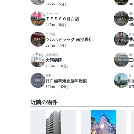
342ｍ（5分）
3
スーパー
市
ＴＥＳＣＯ目白店
豊
443ｍ（6分）
4
その他
郵
ツルハドラッグ 南池袋店
豊
524ｍ（7分）
6
総合病院
銀
大同病院
三
739ｍ（10分）
7
歯科
駅
目白歯科矯正歯科医院
目
766ｍ（10分）
8
近隣の物件