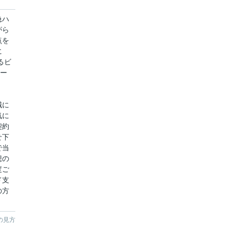
急ハ
がら
点を
に
るビ
ベー
誠に
気に
契約
せ下
で当
想の
度ご
ド支
の方
の見方