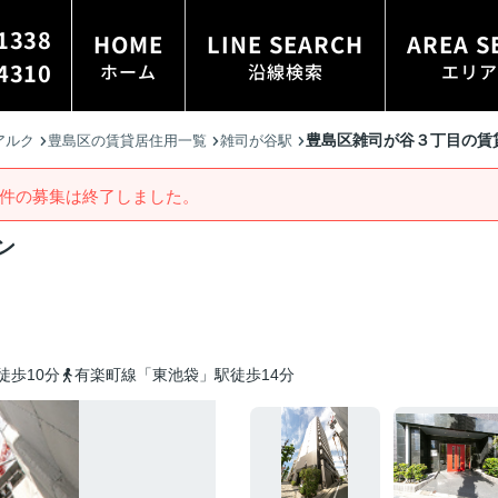
1338
HOME
LINE SEARCH
AREA S
4310
ホーム
沿線検索
エリア
豊島区雑司が谷３丁目の賃
アルク
豊島区の賃貸居住用一覧
雑司が谷駅
件の募集は終了しました。
ン
徒歩10分
有楽町線「東池袋」駅徒歩14分