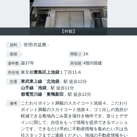
【外観】
- 管理/共益費 -
賃料
-
1K
面積
間取り
築37年
4階/5階建
築年数
所在階
東京都
豊島区
上池袋
１丁目11-6
所在地
東武東上線
「
北池袋
」駅 徒歩12分
交通
山手線
「
池袋
」駅 徒歩11分
都電荒川線
「
巣鴨新田
」駅 徒歩12分
こだわりポイント満載のスカイコート池袋４。こだわり
備考
ポイント満載のスカイコート池袋４。ゴミ出しの負担が
軽減できる敷地内ごみ置き場付き物件です。造りとデザ
インに関して、自信をもって情報を提供できるマンショ
ンです。できるだけ早めに不動産情報を集めたい方は当
社スタッフまでご連絡ください。地域の不動産情報をい