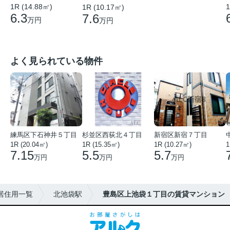
1R (14.88㎡)
1
1R (10.17㎡)
6.3
7.6
万円
万円
よく見られている物件
練馬区下石神井５丁目
杉並区西荻北４丁目
新宿区新宿７丁目
1R (20.04㎡)
1R (15.35㎡)
1R (10.27㎡)
1
7.15
5.5
5.7
万円
万円
万円
居住用一覧
北池袋駅
豊島区上池袋１丁目の賃貸マンション